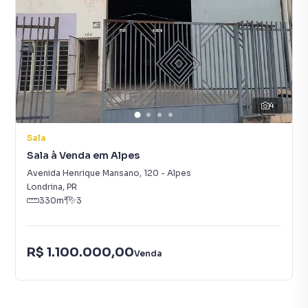
4
Sala
Sala à Venda em Alpes
Avenida Henrique Mansano
,
120
-
Alpes
Londrina
,
PR
330
m²
3
R$ 1.100.000,00
Venda