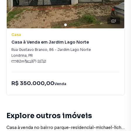
1
Casa
Casa à Venda em Jardim Lago Norte
Rua Gustavo Branco
,
86
-
Jardim Lago Norte
Londrina
,
PR
82
m²
3
2
2
R$ 350.000,00
Venda
Explore outros imóveis
Casa à venda no bairro parque-residencial-michael-licha em londrina pr com 3 vagas