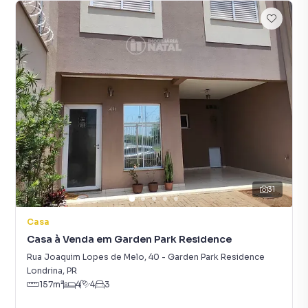
31
Casa
Casa à Venda em Garden Park Residence
Rua Joaquim Lopes de Melo
,
40
-
Garden Park Residence
Londrina
,
PR
157
m²
4
4
3