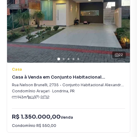
22
Casa
Casa à Venda em Conjunto Habitacional
Alexandre Urbanas
Rua Nelson Brunelli
,
2735
-
Conjunto Habitacional Alexandre Urbanas
Condomínio Araçari
·
Londrina
,
PR
143
m²
3
2
2
R$ 1.350.000,00
Venda
Condomínio
R$ 550,00