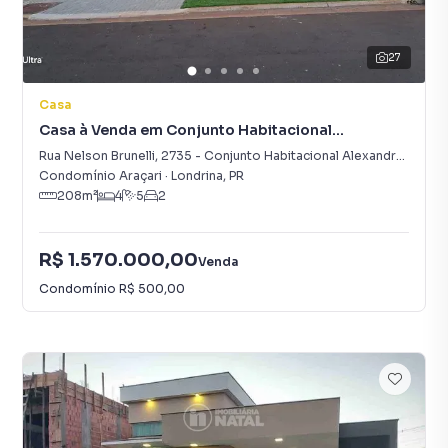
27
Casa
Casa à Venda em Conjunto Habitacional
Alexandre Urbanas
Rua Nelson Brunelli
,
2735
-
Conjunto Habitacional Alexandre Urbanas
Condomínio Araçari
·
Londrina
,
PR
208
m²
4
5
2
R$ 1.570.000,00
Venda
Condomínio
R$ 500,00