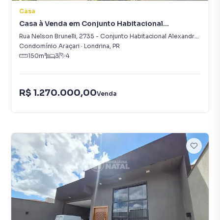
Casa
Casa à Venda em Conjunto Habitacional
Alexandre Urbanas
Rua Nelson Brunelli
,
2735
-
Conjunto Habitacional Alexandre Urbanas
Condomínio Araçari
·
Londrina
,
PR
150
m²
3
4
R$ 1.270.000,00
Venda