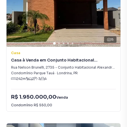
15
Casa
Casa à Venda em Conjunto Habitacional
Alexandre Urbanas
Rua Nelson Brunelli
,
2735
-
Conjunto Habitacional Alexandre Urbanas
Condomínio Parque Tauá
·
Londrina
,
PR
242
m²
2
3
4
R$ 1.950.000,00
Venda
Condomínio
R$ 550,00