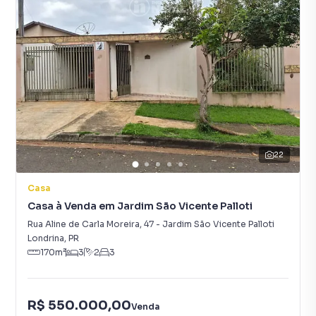
22
Casa
Casa à Venda em Jardim São Vicente Palloti
Rua Aline de Carla Moreira
,
47
-
Jardim São Vicente Palloti
Londrina
,
PR
170
m²
3
2
3
R$ 550.000,00
Venda