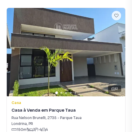
51
Casa
Casa à Venda em Parque Taua
Rua Nelson Brunelli
,
2735
-
Parque Taua
Londrina
,
PR
150
m²
3
4
4