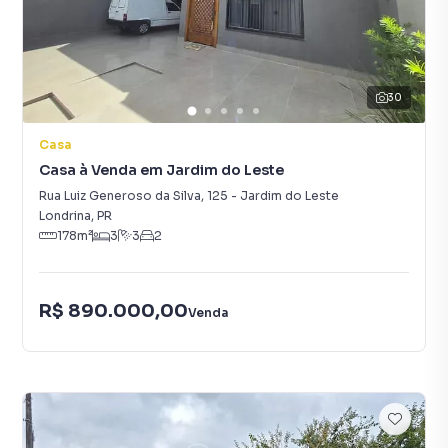
30
Casa
Casa à Venda em Jardim do Leste
Rua Luiz Generoso da Silva
,
125
-
Jardim do Leste
Londrina
,
PR
178
m²
3
3
2
R$ 890.000,00
Venda