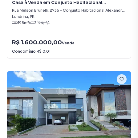
Casa à Venda em Conjunto Habitacional
Alexandre Urbanas
Rua Nelson Brunelli
,
2735
-
Conjunto Habitacional Alexandre Urbanas
Londrina
,
PR
198
m²
3
4
4
R$ 1.600.000,00
Venda
Condomínio
R$ 0,01