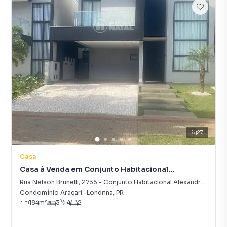
27
Casa
Casa à Venda em Conjunto Habitacional
Alexandre Urbanas
Rua Nelson Brunelli
,
2735
-
Conjunto Habitacional Alexandre Urbanas
Condomínio Araçari
·
Londrina
,
PR
184
m²
3
4
2