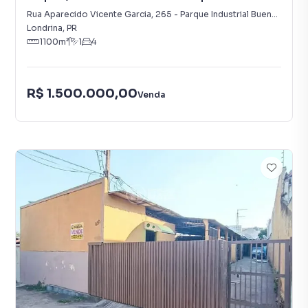
Buena Vista
Rua Aparecido Vicente Garcia
,
265
-
Parque Industrial Buena Vista
Londrina
,
PR
1100
m²
1
4
R$ 1.500.000,00
Venda