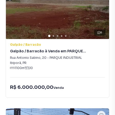
6
Galpão / Barracão
Galpão / Barracão à Venda em PARQUE
INDUSTRIAL
Rua Antonio Sabino
,
20
-
PARQUE INDUSTRIAL
Ibiporã
,
PR
1100
m²
10
R$ 6.000.000,00
Venda