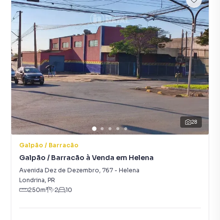
28
Galpão / Barracão
Galpão / Barracão à Venda em Helena
Avenida Dez de Dezembro
,
767
-
Helena
Londrina
,
PR
250
m²
2
10