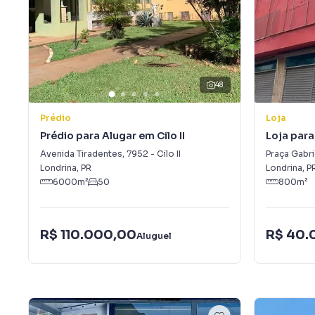
48
Prédio
Loja
Prédio para Alugar em Cilo II
Loja para
Avenida Tiradentes
,
7952
-
Cilo II
Praça Gabri
Londrina
,
PR
Londrina
,
P
6000
m²
50
800
m²
R$ 110.000,00
R$ 40.
Aluguel