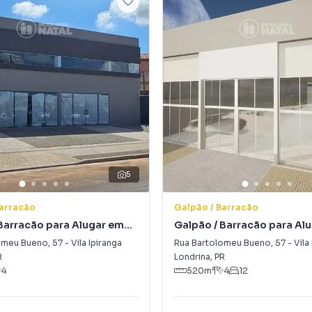
5
Barracão
Galpão / Barracão
Barracão para Alugar em
Galpão / Barracão para Al
nga
Vila Ipiranga
omeu Bueno
,
57
-
Vila Ipiranga
Rua Bartolomeu Bueno
,
57
-
Vila
R
Londrina
,
PR
4
520
m²
4
12