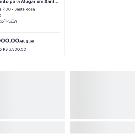
nto para Alugar em Santa
s
,
400
-
Santa Rosa
R
3
5
4
000,00
Aluguel
io
R$ 3.500,00