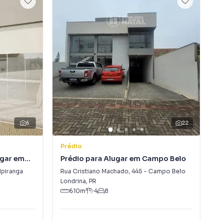
6
22
Prédio
ugar em
Prédio para Alugar em Campo Belo
 Ipiranga
Rua Cristiano Machado
,
445
-
Campo Belo
Londrina
,
PR
610
m²
4
8