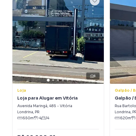
8
Loja
Galpão / 
Loja para Alugar em Vitória
Galpão / 
Vila Ipira
Avenida Maringá
,
485
-
Vitória
Rua Bartol
Londrina
,
PR
Londrina
,
P
550
m²
4
14
520
m²