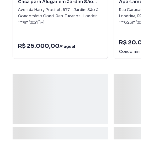
Casa para Alugar em Jardim São
Apartame
Jorge
Rosa
Avenida Harry Prochet
,
677
-
Jardim São Jorge
Rua Caraca
Condomínio Cond. Res. Tucanos
·
Londrina
,
PR
Londrina
,
P
1
m²
4
4
323
m²
R$ 20.
R$ 25.000,00
Aluguel
Condomín