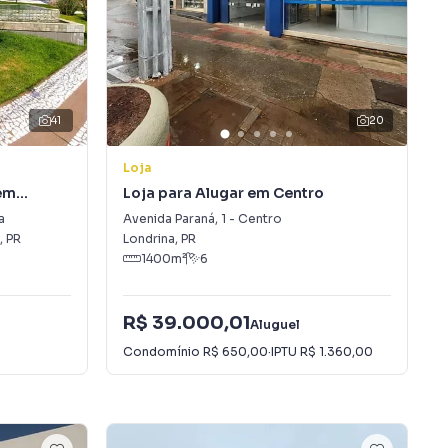
41
20
Loja
em
Loja para Alugar em Centro
a
Avenida Paraná
,
1
-
Centro
,
PR
Londrina
,
PR
1400
m²
6
R$ 39.000,01
Aluguel
Condomínio
R$ 650,00
·
IPTU
R$ 1.360,00