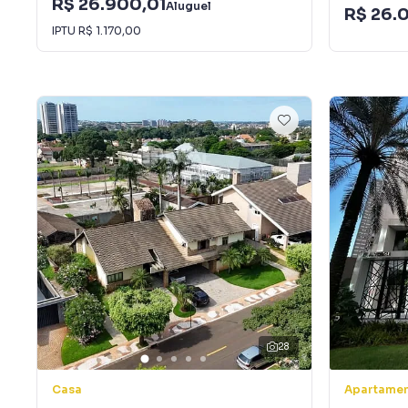
R$ 26.900,01
Aluguel
R$ 26.
IPTU
R$ 1.170,00
28
Casa
Apartame