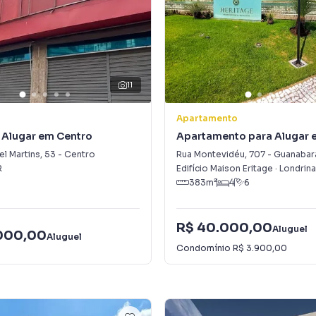
11
Apartamento
 Alugar em Centro
Apartamento para Alugar 
Guanabara
el Martins
,
53
-
Centro
Rua Montevidéu
,
707
-
Guanabar
R
Edifício Maison Eritage
·
Londrina
383
m²
4
6
R$ 40.000,00
Aluguel
000,00
Aluguel
Condomínio
R$ 3.900,00