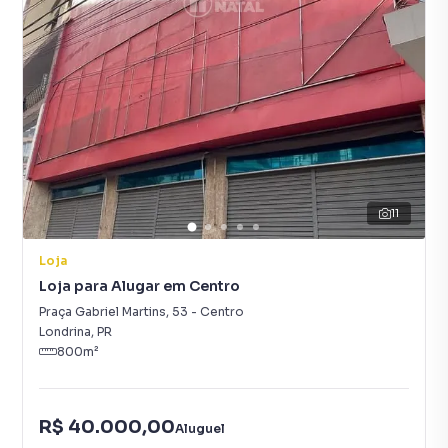
11
Loja
Loja para Alugar em Centro
Praça Gabriel Martins
,
53
-
Centro
Londrina
,
PR
800
m²
R$ 40.000,00
Aluguel