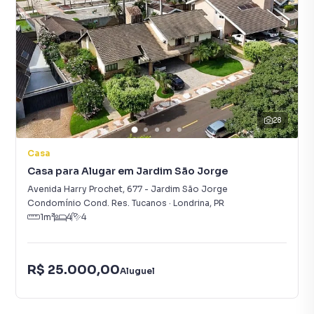
28
Casa
Casa para Alugar em Jardim São Jorge
Avenida Harry Prochet
,
677
-
Jardim São Jorge
Condomínio Cond. Res. Tucanos
·
Londrina
,
PR
1
m²
4
4
R$ 25.000,00
Aluguel