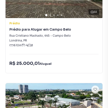
22
Prédio
Prédio para Alugar em Campo Belo
Rua Cristiano Machado
,
445
-
Campo Belo
Londrina
,
PR
610
m²
4
8
R$ 25.000,01
Aluguel