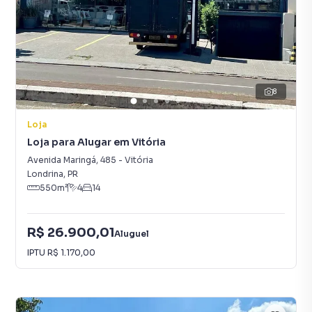
8
Loja
Loja para Alugar em Vitória
Avenida Maringá
,
485
-
Vitória
Londrina
,
PR
550
m²
4
14
R$ 26.900,01
Aluguel
IPTU
R$ 1.170,00