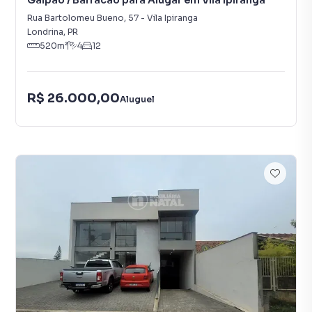
Galpão / Barracão para Alugar em Vila Ipiranga
Rua Bartolomeu Bueno
,
57
-
Vila Ipiranga
Londrina
,
PR
520
m²
4
12
R$ 26.000,00
Aluguel