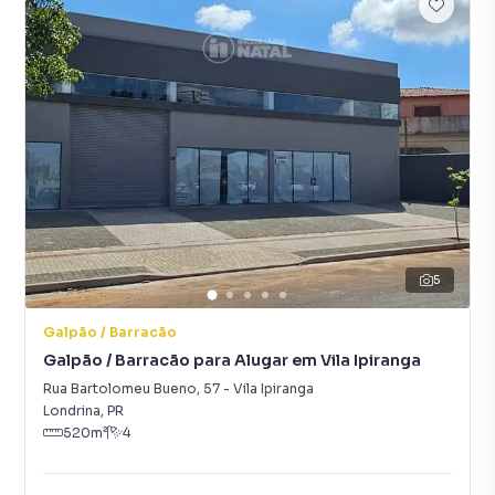
5
Galpão / Barracão
Galpão / Barracão para Alugar em Vila Ipiranga
Rua Bartolomeu Bueno
,
57
-
Vila Ipiranga
Londrina
,
PR
520
m²
4