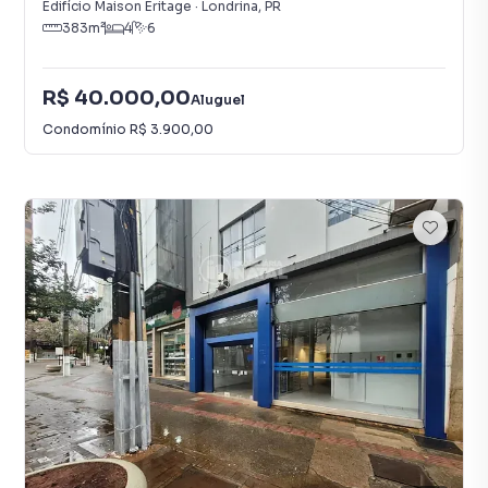
Edifício Maison Eritage
·
Londrina
,
PR
383
m²
4
6
R$ 40.000,00
Aluguel
Condomínio
R$ 3.900,00