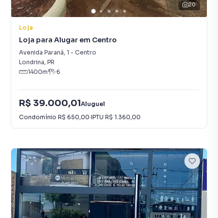
20
Loja
Loja para Alugar em Centro
Avenida Paraná
,
1
-
Centro
Londrina
,
PR
1400
m²
6
R$ 39.000,01
Aluguel
Condomínio
R$ 650,00
·
IPTU
R$ 1.360,00