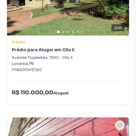
48
Prédio
Prédio para Alugar em Cilo II
Avenida Tiradentes
,
7952
-
Cilo II
Londrina
,
PR
6000
m²
50
R$ 110.000,00
Aluguel