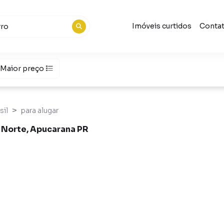
Imóveis curtidos
Conta
Maior preço
sil
para alugar
a Norte, Apucarana PR
Apucarana PR