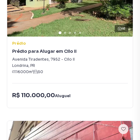
48
Prédio
Prédio para Alugar em Cilo II
Avenida Tiradentes
,
7952
-
Cilo II
Londrina
,
PR
6000
m²
50
R$ 110.000,00
Aluguel