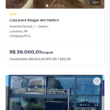
20
Loja
Loja para Alugar em Centro
Avenida Paraná
,
1
-
Centro
Londrina
,
PR
1400
m²
6
R$ 39.000,01
Aluguel
Condomínio
R$ 650,00
·
IPTU
R$ 1.360,00