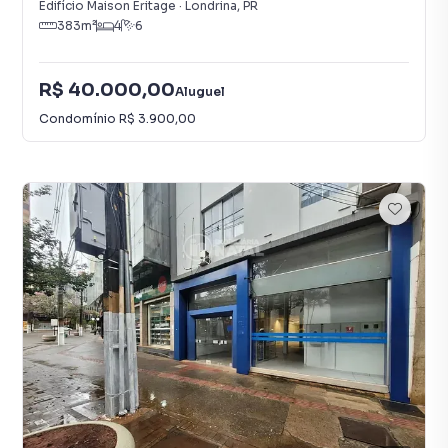
Edifício Maison Eritage
·
Londrina
,
PR
383
m²
4
6
R$ 40.000,00
Aluguel
Condomínio
R$ 3.900,00