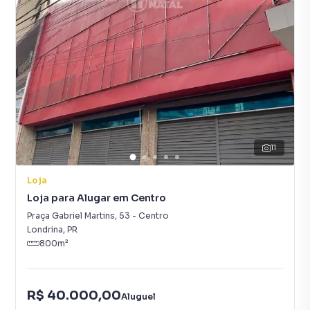
11
Loja
Loja para Alugar em Centro
Praça Gabriel Martins
,
53
-
Centro
Londrina
,
PR
800
m²
R$ 40.000,00
Aluguel