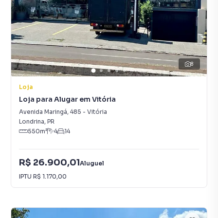
8
Loja
Loja para Alugar em Vitória
Avenida Maringá
,
485
-
Vitória
Londrina
,
PR
550
m²
4
14
R$ 26.900,01
Aluguel
IPTU
R$ 1.170,00