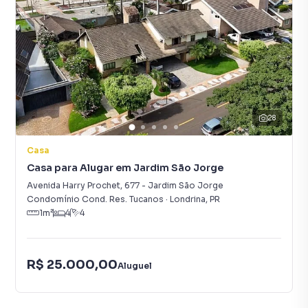
28
Casa
Casa para Alugar em Jardim São Jorge
Avenida Harry Prochet
,
677
-
Jardim São Jorge
Condomínio Cond. Res. Tucanos
·
Londrina
,
PR
1
m²
4
4
R$ 25.000,00
Aluguel