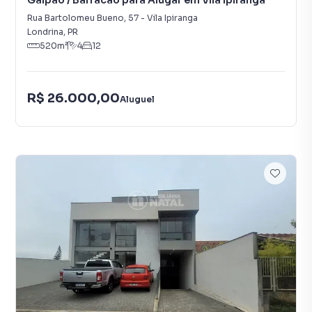
Galpão / Barracão para Alugar em Vila Ipiranga
Rua Bartolomeu Bueno
,
57
-
Vila Ipiranga
Londrina
,
PR
520
m²
4
12
R$ 26.000,00
Aluguel