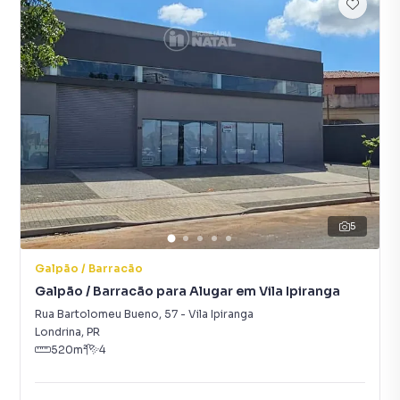
5
Galpão / Barracão
Galpão / Barracão para Alugar em Vila Ipiranga
Rua Bartolomeu Bueno
,
57
-
Vila Ipiranga
Londrina
,
PR
520
m²
4