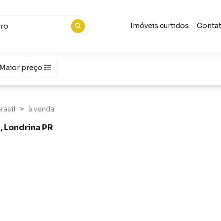
Imóveis curtidos
Conta
Maior preço
rasil
à venda
, Londrina PR
a PR