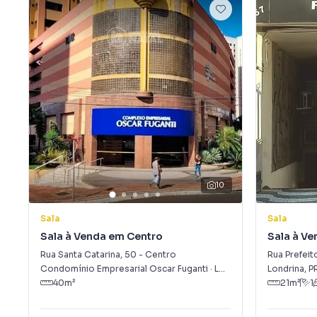
10
Sala
Sala
Sala à Venda em Centro
Sala à V
Rua Santa Catarina
,
50
-
Centro
Rua Prefeit
Condomínio Empresarial Oscar Fuganti
·
Londrina
,
PR
Londrina
,
P
40
m²
21
m²
1