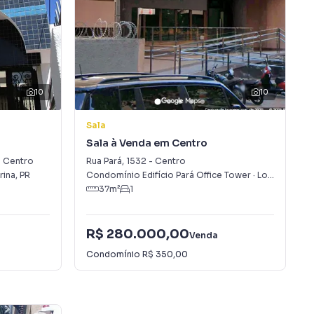
10
10
Sala
Sala à Venda em Centro
-
Centro
Rua Pará
,
1532
-
Centro
rina
,
PR
Condomínio Edifício Pará Office Tower
·
Londrina
,
PR
37
m²
1
R$ 280.000,00
Venda
Condomínio
R$ 350,00