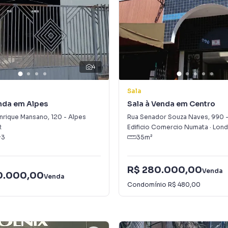
4
Sala
nda em Alpes
Sala à Venda em Centro
nrique Mansano
,
120
-
Alpes
Rua Senador Souza Naves
,
990
R
Edificio Comercio Numata
·
Lond
3
35
m²
R$ 280.000,00
Venda
00.000,00
Venda
Condomínio
R$ 480,00