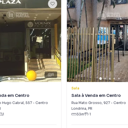
11
Sala
enda em Centro
Sala à Venda em Centro
o Hugo Cabral
,
557
-
Centro
Rua Mato Grosso
,
927
-
Centro
R
Londrina
,
PR
1
33
m²
1