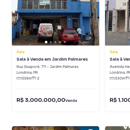
9
Sala
Sala
Sala à Venda em Jardim Palmares
Sala à Ve
Rua Guaporé
,
711
-
Jardim Palmares
Avenida He
Londrina
,
PR
Londrina
,
P
356
m²
2
330
m²
R$ 3.000.000,00
R$ 1.1
Venda