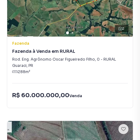
2
Fazenda
Fazenda à Venda em RURAL
Rod. Eng. Agrônomo Oscar Figueiredo Filho
,
0
-
RURAL
Guaraci
,
PR
288
m²
R$ 60.000.000,00
Venda