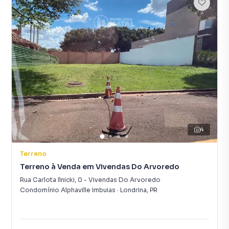
4
Terreno
Terreno à Venda em Vivendas Do Arvoredo
Rua Carlota Ilnicki
,
0
-
Vivendas Do Arvoredo
Condomínio Alphaville Imbuias
·
Londrina
,
PR