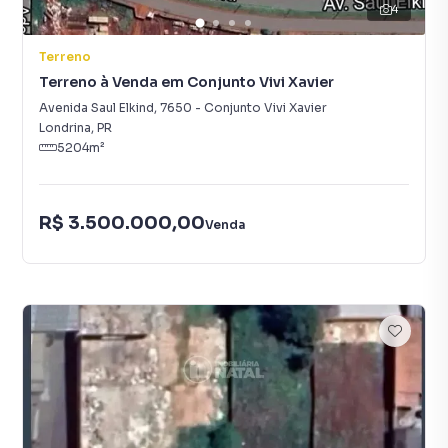
4
Terreno
Terreno à Venda em Conjunto Vivi Xavier
Avenida Saul Elkind
,
7650
-
Conjunto Vivi Xavier
Londrina
,
PR
5204
m²
R$ 3.500.000,00
Venda