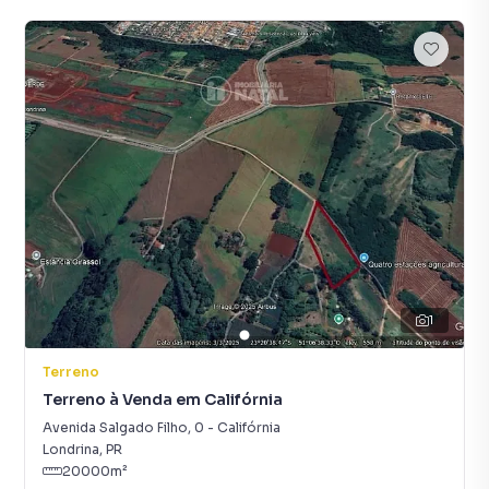
1
Terreno
Terreno à Venda em Califórnia
Avenida Salgado Filho
,
0
-
Califórnia
Londrina
,
PR
20000
m²