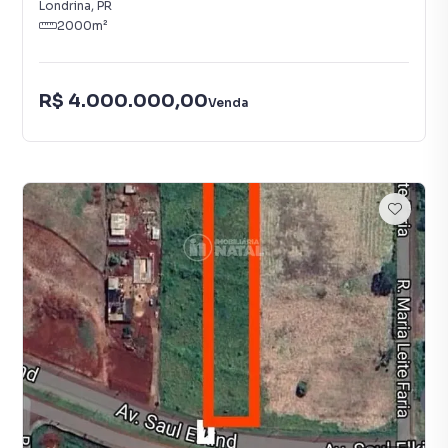
Londrina
,
PR
2000
m²
R$ 4.000.000,00
Venda