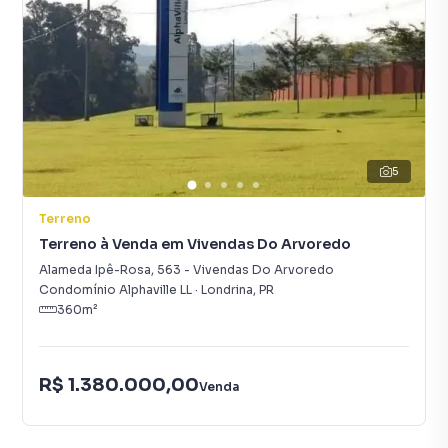
5
Terreno
Terreno à Venda em Vivendas Do Arvoredo
Alameda Ipê-Rosa
,
563
-
Vivendas Do Arvoredo
Condomínio Alphaville LL
·
Londrina
,
PR
360
m²
R$ 1.380.000,00
Venda