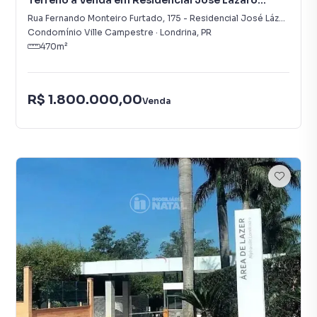
Terreno à Venda em Residencial José Lázaro
Gouvea
Rua Fernando Monteiro Furtado
,
175
-
Residencial José Lázaro Gouvea
Condomínio Ville Campestre
·
Londrina
,
PR
470
m²
R$ 1.800.000,00
Venda