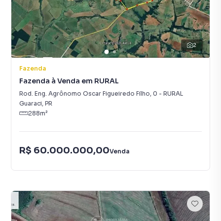
2
Fazenda
Fazenda à Venda em RURAL
Rod. Eng. Agrônomo Oscar Figueiredo Filho
,
0
-
RURAL
Guaraci
,
PR
288
m²
R$ 60.000.000,00
Venda