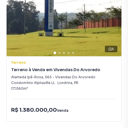
5
Terreno
Terreno à Venda em Vivendas Do Arvoredo
Alameda Ipê-Rosa
,
563
-
Vivendas Do Arvoredo
Condomínio Alphaville LL
·
Londrina
,
PR
360
m²
R$ 1.380.000,00
Venda