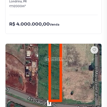
Londrina
,
PR
2000
m²
R$ 4.000.000,00
Venda