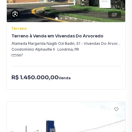
7
Terreno
Terreno à Venda em Vivendas Do Arvoredo
Alameda Margarida Nagib Ozi Badin
,
51
-
Vivendas Do Arvoredo
Condomínio Alphaville II
·
Londrina
,
PR
1
m²
R$ 1.450.000,00
Venda