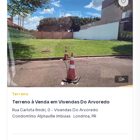
4
Terreno
Terreno à Venda em Vivendas Do Arvoredo
Rua Carlota Ilnicki
,
0
-
Vivendas Do Arvoredo
Condomínio Alphaville Imbuias
·
Londrina
,
PR