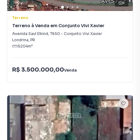
4
Terreno
Terreno à Venda em Conjunto Vivi Xavier
Avenida Saul Elkind
,
7650
-
Conjunto Vivi Xavier
Londrina
,
PR
5204
m²
R$ 3.500.000,00
Venda