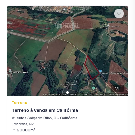
1
Terreno
Terreno à Venda em Califórnia
Avenida Salgado Filho
,
0
-
Califórnia
Londrina
,
PR
20000
m²