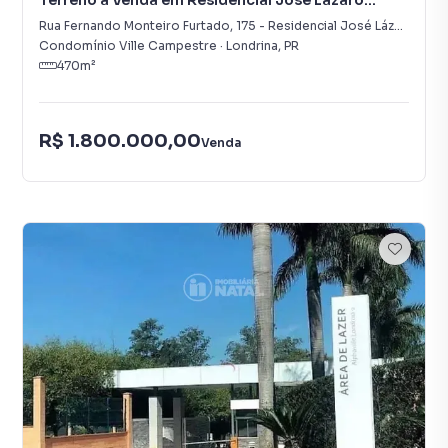
Terreno à Venda em Residencial José Lázaro
Gouvea
Rua Fernando Monteiro Furtado
,
175
-
Residencial José Lázaro Gouvea
Condomínio Ville Campestre
·
Londrina
,
PR
470
m²
R$ 1.800.000,00
Venda