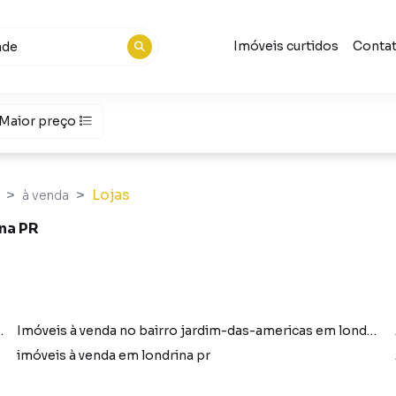
Imóveis curtidos
Conta
Maior preço
Lojas
à venda
na PR
as em londrina pr com 1 vaga
Imóveis à venda no bairro jardim-das-americas em londrina pr
imóveis à venda em londrina pr