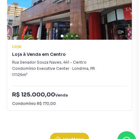
4
Loja
Loja à Venda em Centro
Rua Senador Souza Naves
,
441
-
Centro
Condomínio Executive Center
·
Londrina
,
PR
26
m²
R$ 125.000,00
Venda
Condomínio
R$ 170,00