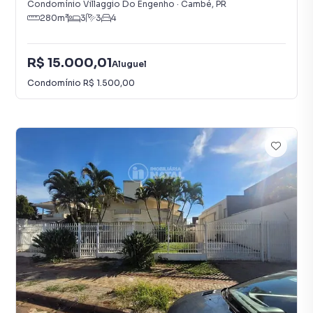
Condomínio Villaggio Do Engenho
·
Cambé
,
PR
280
m²
3
3
4
R$ 15.000,01
Aluguel
Condomínio
R$ 1.500,00