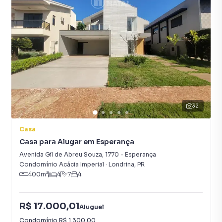
32
Casa
Casa para Alugar em Esperança
Avenida Gil de Abreu Souza
,
1770
-
Esperança
Condomínio Acácia Imperial
·
Londrina
,
PR
400
m²
4
7
4
R$ 17.000,01
Aluguel
Condomínio
R$ 1.300,00