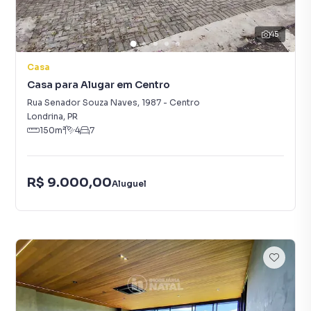
45
Casa
Casa para Alugar em Centro
Rua Senador Souza Naves
,
1987
-
Centro
Londrina
,
PR
150
m²
4
7
R$ 9.000,00
Aluguel