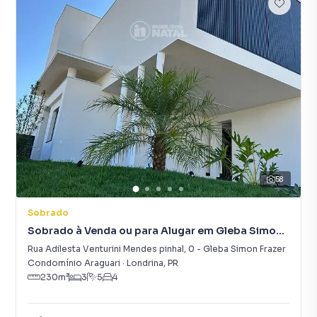
58
Sobrado
Sobrado à Venda ou para Alugar em Gleba Simon
Frazer
Rua Adilesta Venturini Mendes pinhal
,
0
-
Gleba Simon Frazer
Condomínio Araguari
·
Londrina
,
PR
230
m²
3
5
4