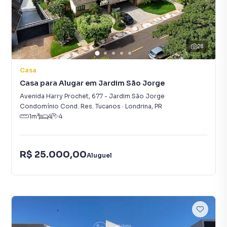
28
Casa
Casa para Alugar em Jardim São Jorge
Avenida Harry Prochet
,
677
-
Jardim São Jorge
Condomínio Cond. Res. Tucanos
·
Londrina
,
PR
1
m²
4
4
R$ 25.000,00
Aluguel