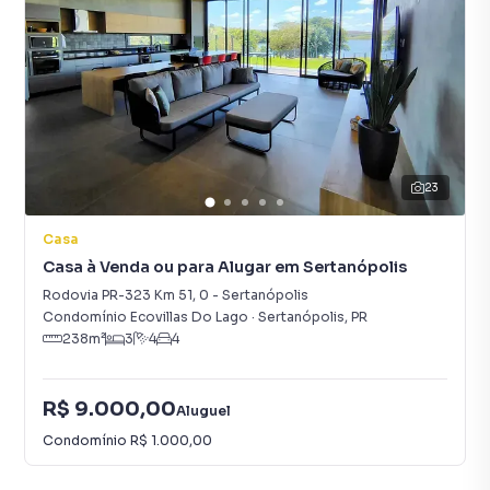
23
Casa
Casa à Venda ou para Alugar em Sertanópolis
Rodovia PR-323 Km 51
,
0
-
Sertanópolis
Condomínio Ecovillas Do Lago
·
Sertanópolis
,
PR
238
m²
3
4
4
R$ 9.000,00
Aluguel
Condomínio
R$ 1.000,00