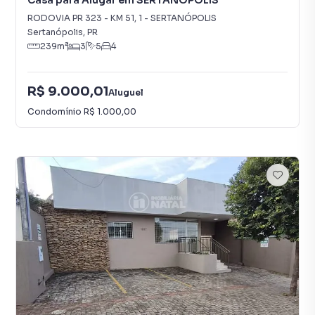
Casa para Alugar em SERTANÓPOLIS
RODOVIA PR 323 - KM 51
,
1
-
SERTANÓPOLIS
Sertanópolis
,
PR
239
m²
3
5
4
R$ 9.000,01
Aluguel
Condomínio
R$ 1.000,00