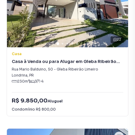
22
Casa
Casa à Venda ou para Alugar em Gleba Ribeirão
Limeiro
Rua Mario Balduino
,
50
-
Gleba Ribeirão Limeiro
Londrina
,
PR
230
m²
3
4
R$ 9.850,00
Aluguel
Condomínio
R$ 800,00