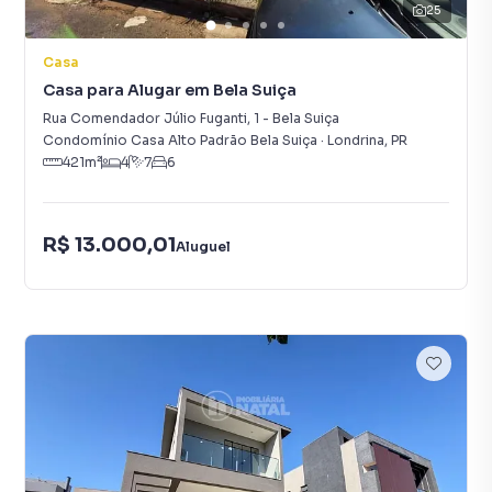
25
Casa
Casa para Alugar em Bela Suiça
Rua Comendador Júlio Fuganti
,
1
-
Bela Suiça
Condomínio Casa Alto Padrão Bela Suiça
·
Londrina
,
PR
421
m²
4
7
6
R$ 13.000,01
Aluguel