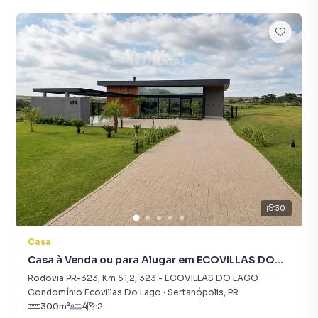
30
Casa
Casa à Venda ou para Alugar em ECOVILLAS DO
LAGO
Rodovia PR-323, Km 51,2
,
323
-
ECOVILLAS DO LAGO
Condomínio Ecovillas Do Lago
·
Sertanópolis
,
PR
300
m²
4
2