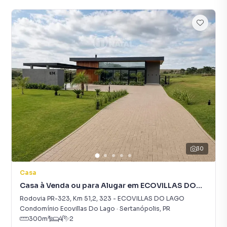
30
Casa
Casa à Venda ou para Alugar em ECOVILLAS DO
LAGO
Rodovia PR-323, Km 51,2
,
323
-
ECOVILLAS DO LAGO
Condomínio Ecovillas Do Lago
·
Sertanópolis
,
PR
300
m²
4
2