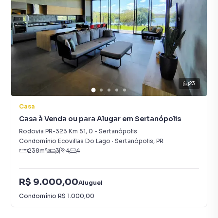
23
Casa
Casa à Venda ou para Alugar em Sertanópolis
Rodovia PR-323 Km 51
,
0
-
Sertanópolis
Condomínio Ecovillas Do Lago
·
Sertanópolis
,
PR
238
m²
3
4
4
R$ 9.000,00
Aluguel
Condomínio
R$ 1.000,00