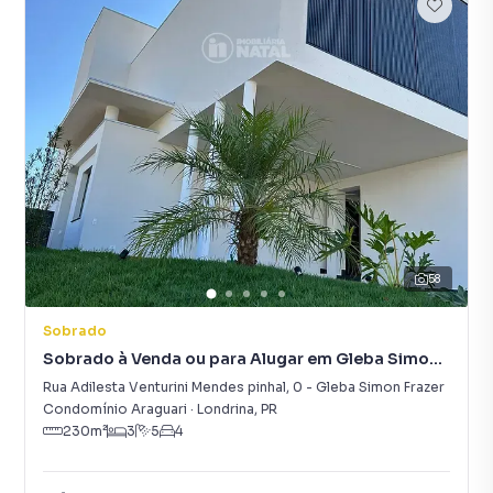
58
Sobrado
Sobrado à Venda ou para Alugar em Gleba Simon
Frazer
Rua Adilesta Venturini Mendes pinhal
,
0
-
Gleba Simon Frazer
Condomínio Araguari
·
Londrina
,
PR
230
m²
3
5
4