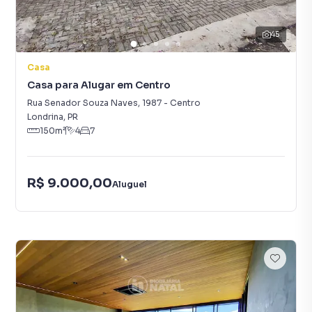
45
Casa
Casa para Alugar em Centro
Rua Senador Souza Naves
,
1987
-
Centro
Londrina
,
PR
150
m²
4
7
R$ 9.000,00
Aluguel