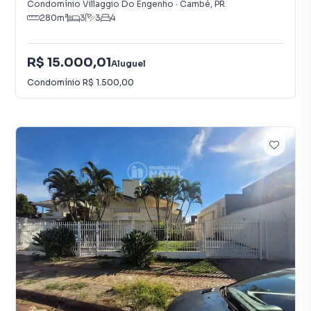
Condomínio Villaggio Do Engenho
·
Cambé
,
PR
280
m²
3
3
4
R$ 15.000,01
Aluguel
Condomínio
R$ 1.500,00