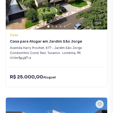
28
Casa
Casa para Alugar em Jardim São Jorge
Avenida Harry Prochet
,
677
-
Jardim São Jorge
Condomínio Cond. Res. Tucanos
·
Londrina
,
PR
1
m²
4
4
R$ 25.000,00
Aluguel