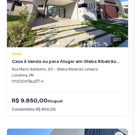
22
Casa
Casa à Venda ou para Alugar em Gleba Ribeirão
Limeiro
Rua Mario Balduino
,
50
-
Gleba Ribeirão Limeiro
Londrina
,
PR
230
m²
3
4
R$ 9.850,00
Aluguel
Condomínio
R$ 800,00