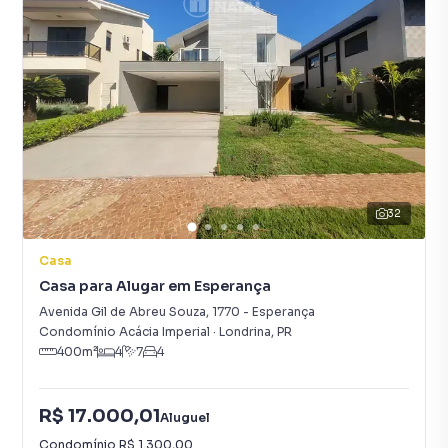
32
Casa
Casa para Alugar em Esperança
Avenida Gil de Abreu Souza
,
1770
-
Esperança
Condomínio Acácia Imperial
·
Londrina
,
PR
400
m²
4
7
4
R$ 17.000,01
Aluguel
Condomínio
R$ 1.300,00