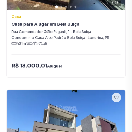
25
Casa
Casa para Alugar em Bela Suiça
Rua Comendador Júlio Fuganti
,
1
-
Bela Suiça
Condomínio Casa Alto Padrão Bela Suiça
·
Londrina
,
PR
421
m²
4
7
6
R$ 13.000,01
Aluguel