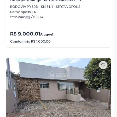
Casa para Alugar em SERTANÓPOLIS
RODOVIA PR 323 - KM 51
,
1
-
SERTANÓPOLIS
Sertanópolis
,
PR
239
m²
3
5
4
R$ 9.000,01
Aluguel
Condomínio
R$ 1.000,00