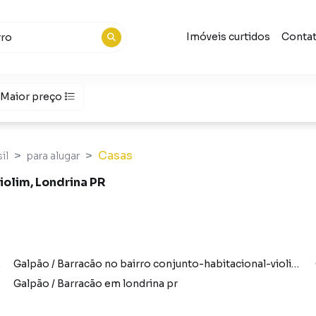
Imóveis curtidos
Conta
Maior preço
Casas
il
para alugar
iolim, Londrina PR
rina pr
Galpão / Barracão no bairro conjunto-habitacional-violim em londrina pr
Galpão / Barracão em londrina pr