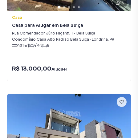
25
Casa
Casa para Alugar em Bela Suiça
Rua Comendador Júlio Fuganti
,
1
-
Bela Suiça
Condomínio Casa Alto Padrão Bela Suiça
·
Londrina
,
PR
421
m²
4
7
6
R$ 13.000,00
Aluguel