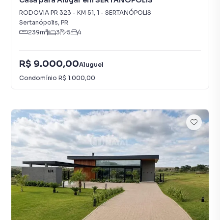
Casa para Alugar em SERTANÓPOLIS
RODOVIA PR 323 - KM 51
,
1
-
SERTANÓPOLIS
Sertanópolis
,
PR
239
m²
3
5
4
R$ 9.000,00
Aluguel
Condomínio
R$ 1.000,00