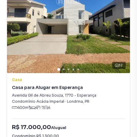
32
Casa
Casa para Alugar em Esperança
Avenida Gil de Abreu Souza
,
1770
-
Esperança
Condomínio Acácia Imperial
·
Londrina
,
PR
400
m²
4
7
4
R$ 17.000,00
Aluguel
Condomínio
R$ 1.300,00