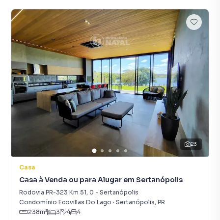
23
Casa
Casa à Venda ou para Alugar em Sertanópolis
Rodovia PR-323 Km 51
,
0
-
Sertanópolis
Condomínio Ecovillas Do Lago
·
Sertanópolis
,
PR
238
m²
3
4
4