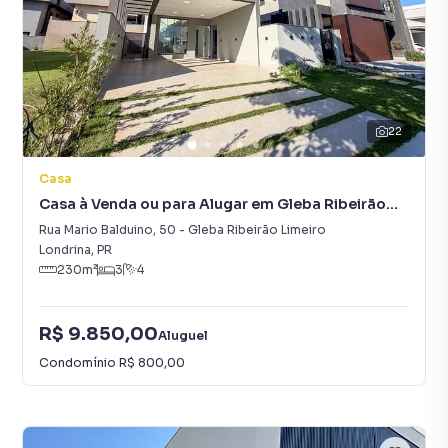
22
Casa
Casa à Venda ou para Alugar em Gleba Ribeirão
Limeiro
Rua Mario Balduino
,
50
-
Gleba Ribeirão Limeiro
Londrina
,
PR
230
m²
3
4
R$ 9.850,00
Aluguel
Condomínio
R$ 800,00