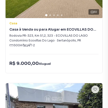
30
Casa
Casa à Venda ou para Alugar em ECOVILLAS DO
LAGO
Rodovia PR-323, Km 51,2
,
323
-
ECOVILLAS DO LAGO
Condomínio Ecovillas Do Lago
·
Sertanópolis
,
PR
300
m²
4
2
R$ 9.000,00
Aluguel