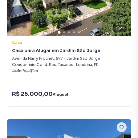
28
Casa
Casa para Alugar em Jardim São Jorge
Avenida Harry Prochet
,
677
-
Jardim São Jorge
Condomínio Cond. Res. Tucanos
·
Londrina
,
PR
1
m²
4
4
R$ 25.000,00
Aluguel