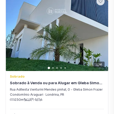
58
Sobrado
Sobrado à Venda ou para Alugar em Gleba Simon
Frazer
Rua Adilesta Venturini Mendes pinhal
,
0
-
Gleba Simon Frazer
Condomínio Araguari
·
Londrina
,
PR
230
m²
3
5
4