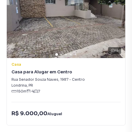
45
Casa
Casa para Alugar em Centro
Rua Senador Souza Naves
,
1987
-
Centro
Londrina
,
PR
150
m²
4
7
R$ 9.000,00
Aluguel