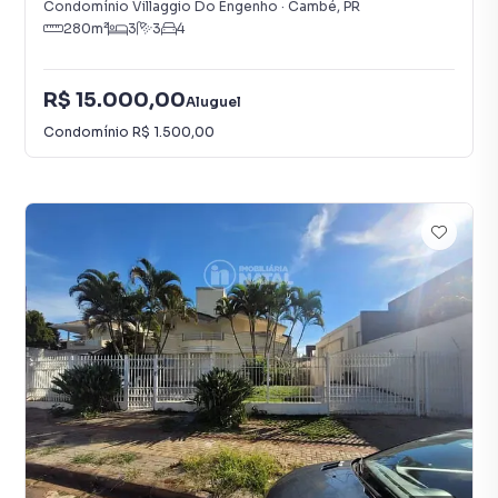
Condomínio Villaggio Do Engenho
·
Cambé
,
PR
280
m²
3
3
4
R$ 15.000,00
Aluguel
Condomínio
R$ 1.500,00