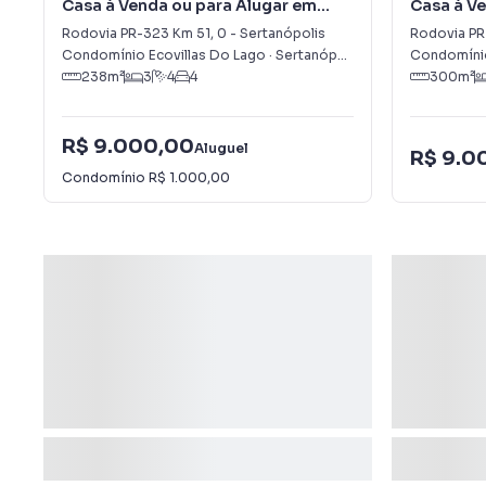
Casa à Venda ou para Alugar em
Casa à Ve
Sertanópolis
ECOVILL
Rodovia PR-323 Km 51
,
0
-
Sertanópolis
Rodovia PR
Condomínio Ecovillas Do Lago
·
Sertanópolis
,
PR
Condomínio
238
m²
3
4
4
300
m²
R$ 9.000,00
Aluguel
R$ 9.0
Condomínio
R$ 1.000,00