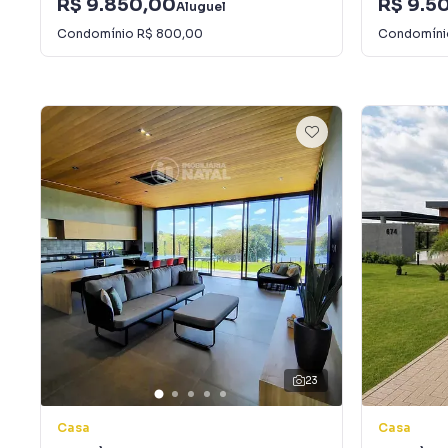
R$ 9.850,00
R$ 9.5
Aluguel
Condomínio
R$ 800,00
Condomín
23
Casa
Casa