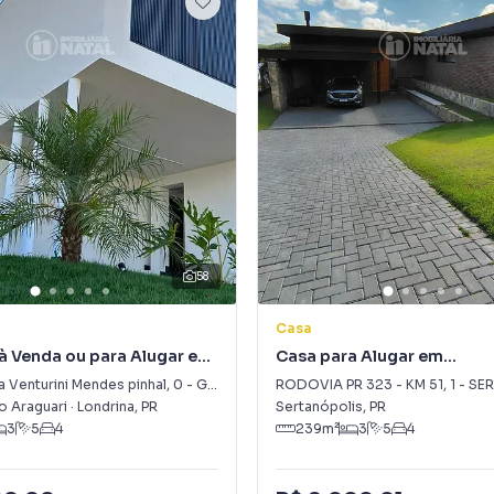
58
Casa
à Venda ou para Alugar em
Casa para Alugar em
mon Frazer
SERTANÓPOLIS
a Venturini Mendes pinhal
,
0
-
Gleba Simon Frazer
RODOVIA PR 323 - KM 51
,
1
-
SER
 Araguari
·
Londrina
,
PR
Sertanópolis
,
PR
3
5
4
239
m²
3
5
4