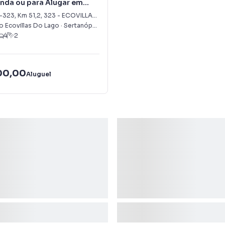
nda ou para Alugar em
AS DO LAGO
-323, Km 51,2
,
323
-
ECOVILLAS DO LAGO
 Ecovillas Do Lago
·
Sertanópolis
,
PR
4
2
00,00
Aluguel