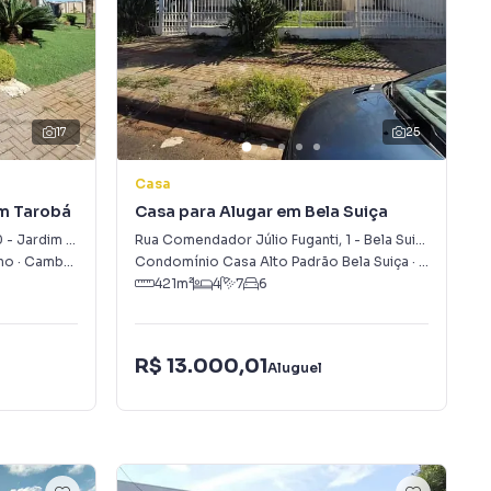
17
25
Casa
im Tarobá
Casa para Alugar em Bela Suiça
0
-
Jardim Tarobá
Rua Comendador Júlio Fuganti
,
1
-
Bela Suiça
ho
·
Cambé
,
PR
Condomínio Casa Alto Padrão Bela Suiça
·
Londrina
,
P
421
m²
4
7
6
R$ 13.000,01
Aluguel