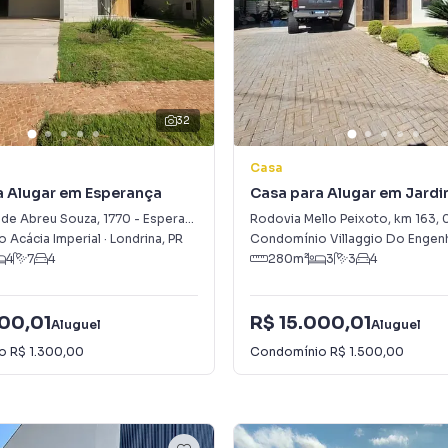
32
Casa
a Alugar em Esperança
Casa para Alugar em Jard
l de Abreu Souza
,
1770
-
Esperança
Rodovia Mello Peixoto, km 163
,
 Acácia Imperial
·
Londrina
,
PR
Condomínio Villaggio Do Engen
4
7
4
280
m²
3
3
4
000,01
R$ 15.000,01
Aluguel
Aluguel
io
R$ 1.300,00
Condomínio
R$ 1.500,00