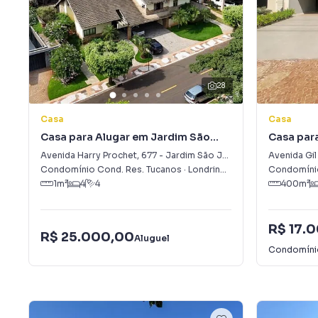
28
Casa
Casa
Casa para Alugar em Jardim São
Casa par
Jorge
Avenida Harry Prochet
,
677
-
Jardim São Jorge
Avenida Gi
Condomínio Cond. Res. Tucanos
·
Londrina
,
PR
Condomínio
1
m²
4
4
400
m²
R$ 17.
R$ 25.000,00
Aluguel
Condomín