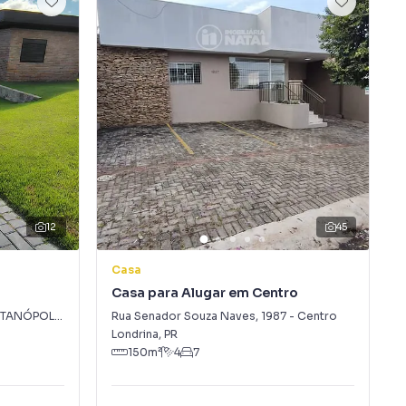
12
45
Casa
Casa para Alugar em Centro
TANÓPOLIS
Rua Senador Souza Naves
,
1987
-
Centro
Londrina
,
PR
150
m²
4
7