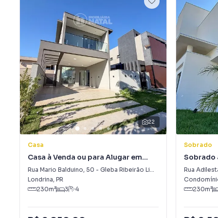
22
Casa
Sobrado
Casa à Venda ou para Alugar em
Sobrado 
Gleba Ribeirão Limeiro
Gleba Si
Rua Mario Balduino
,
50
-
Gleba Ribeirão Limeiro
Rua Adilest
Londrina
,
PR
Condomínio
230
m²
3
4
230
m²