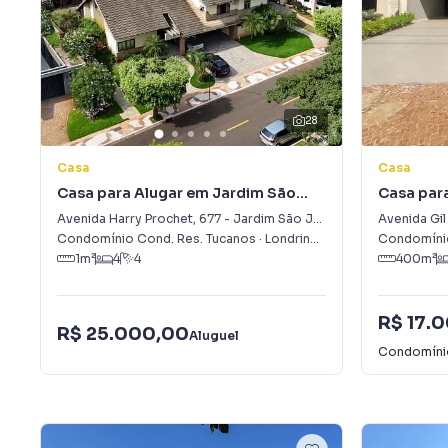
28
Casa
Casa
Casa para Alugar em Jardim São
Casa par
Jorge
Avenida Harry Prochet
,
677
-
Jardim São Jorge
Avenida Gi
Condomínio Cond. Res. Tucanos
·
Londrina
,
PR
Condomínio
1
m²
4
4
400
m²
R$ 17.
R$ 25.000,00
Aluguel
Condomín