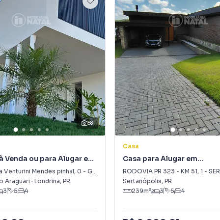
58
Casa
à Venda ou para Alugar em
Casa para Alugar em
mon Frazer
SERTANÓPOLIS
a Venturini Mendes pinhal
,
0
-
Gleba Simon Frazer
RODOVIA PR 323 - KM 51
,
1
-
SER
 Araguari
·
Londrina
,
PR
Sertanópolis
,
PR
3
5
4
239
m²
3
5
4