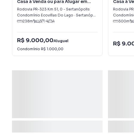
Casa à Venda ou para Alugar em
Casa à Ve
Sertanópolis
ECOVILL
Rodovia PR-323 Km 51
,
0
-
Sertanópolis
Rodovia PR
Condomínio Ecovillas Do Lago
·
Sertanópolis
,
PR
Condomínio
238
m²
3
4
4
300
m²
R$ 9.000,00
Aluguel
R$ 9.0
Condomínio
R$ 1.000,00