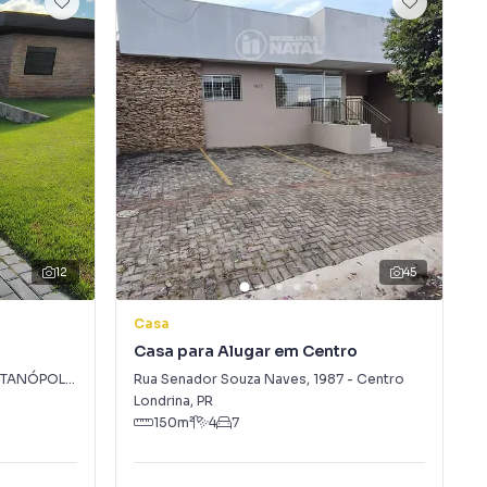
12
45
Casa
Casa para Alugar em Centro
TANÓPOLIS
Rua Senador Souza Naves
,
1987
-
Centro
Londrina
,
PR
150
m²
4
7