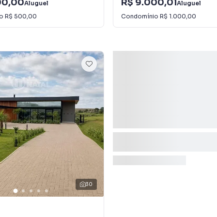
00,00
R$ 9.000,01
Aluguel
Aluguel
io
R$ 500,00
Condomínio
R$ 1.000,00
30