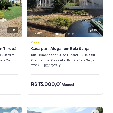
17
25
Casa
im Tarobá
Casa para Alugar em Bela Suiça
0
-
Jardim Tarobá
Rua Comendador Júlio Fuganti
,
1
-
Bela Suiça
ho
·
Cambé
,
PR
Condomínio Casa Alto Padrão Bela Suiça
·
Londrina
,
P
421
m²
4
7
6
R$ 13.000,01
Aluguel