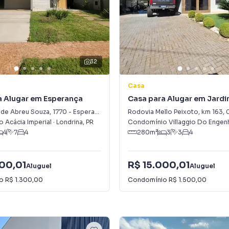
32
Casa
a Alugar em Esperança
Casa para Alugar em Jard
l de Abreu Souza
,
1770
-
Esperança
Rodovia Mello Peixoto, km 163
,
 Acácia Imperial
·
Londrina
,
PR
Condomínio Villaggio Do Engen
4
7
4
280
m²
3
3
4
000,01
R$ 15.000,01
Aluguel
Aluguel
io
R$ 1.300,00
Condomínio
R$ 1.500,00