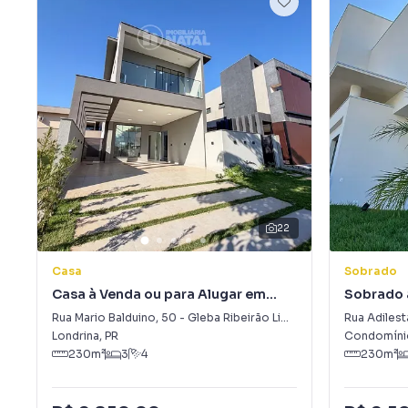
22
Casa
Sobrado
Casa à Venda ou para Alugar em
Sobrado 
Gleba Ribeirão Limeiro
Gleba Si
Rua Mario Balduino
,
50
-
Gleba Ribeirão Limeiro
Rua Adilest
Londrina
,
PR
Condomínio
230
m²
3
4
230
m²