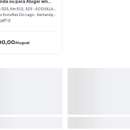
nda ou para Alugar em
AS DO LAGO
-323, Km 51,2
,
323
-
ECOVILLAS DO LAGO
 Ecovillas Do Lago
·
Sertanópolis
,
PR
4
2
00,00
Aluguel