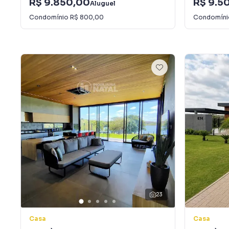
R$ 9.850,00
R$ 9.5
Aluguel
Condomínio
R$ 800,00
Condomín
23
Casa
Casa