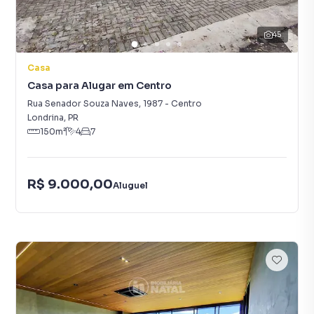
45
Casa
Casa para Alugar em Centro
Rua Senador Souza Naves
,
1987
-
Centro
Londrina
,
PR
150
m²
4
7
R$ 9.000,00
Aluguel