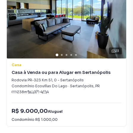
23
Casa
Casa à Venda ou para Alugar em Sertanópolis
Rodovia PR-323 Km 51
,
0
-
Sertanópolis
Condomínio Ecovillas Do Lago
·
Sertanópolis
,
PR
238
m²
3
4
4
R$ 9.000,00
Aluguel
Condomínio
R$ 1.000,00