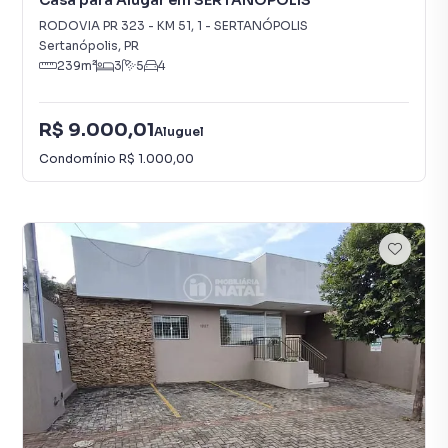
Casa para Alugar em SERTANÓPOLIS
RODOVIA PR 323 - KM 51
,
1
-
SERTANÓPOLIS
Sertanópolis
,
PR
239
m²
3
5
4
R$ 9.000,01
Aluguel
Condomínio
R$ 1.000,00