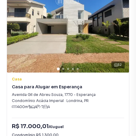
32
Casa
Casa para Alugar em Esperança
Avenida Gil de Abreu Souza
,
1770
-
Esperança
Condomínio Acácia Imperial
·
Londrina
,
PR
400
m²
4
7
4
R$ 17.000,01
Aluguel
Condomínio
R$ 1.300,00