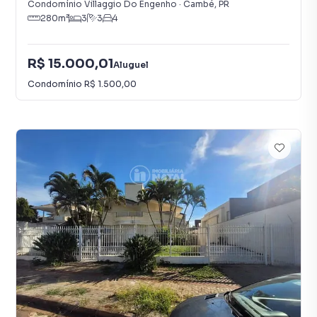
Condomínio Villaggio Do Engenho
·
Cambé
,
PR
280
m²
3
3
4
R$ 15.000,01
Aluguel
Condomínio
R$ 1.500,00