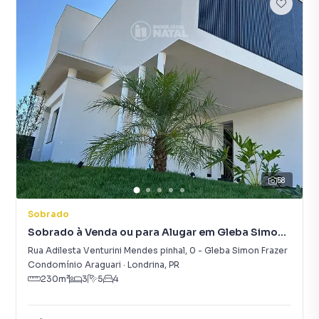
58
Sobrado
Sobrado à Venda ou para Alugar em Gleba Simon
Frazer
Rua Adilesta Venturini Mendes pinhal
,
0
-
Gleba Simon Frazer
Condomínio Araguari
·
Londrina
,
PR
230
m²
3
5
4