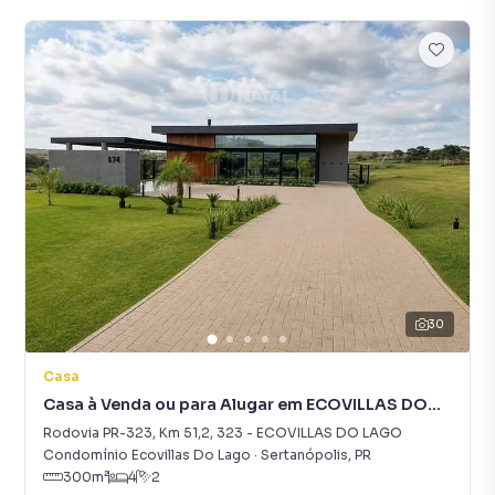
30
Casa
Casa à Venda ou para Alugar em ECOVILLAS DO
LAGO
Rodovia PR-323, Km 51,2
,
323
-
ECOVILLAS DO LAGO
Condomínio Ecovillas Do Lago
·
Sertanópolis
,
PR
300
m²
4
2