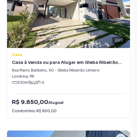
22
Casa
Casa à Venda ou para Alugar em Gleba Ribeirão
Limeiro
Rua Mario Balduino
,
50
-
Gleba Ribeirão Limeiro
Londrina
,
PR
230
m²
3
4
R$ 9.850,00
Aluguel
Condomínio
R$ 800,00