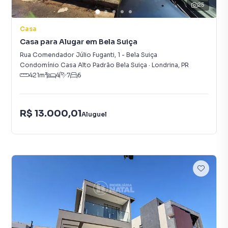
25
Casa
Casa para Alugar em Bela Suiça
Rua Comendador Júlio Fuganti
,
1
-
Bela Suiça
Condomínio Casa Alto Padrão Bela Suiça
·
Londrina
,
PR
421
m²
4
7
6
R$ 13.000,01
Aluguel