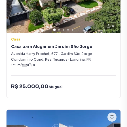
28
Casa
Casa para Alugar em Jardim São Jorge
Avenida Harry Prochet
,
677
-
Jardim São Jorge
Condomínio Cond. Res. Tucanos
·
Londrina
,
PR
1
m²
4
4
R$ 25.000,00
Aluguel