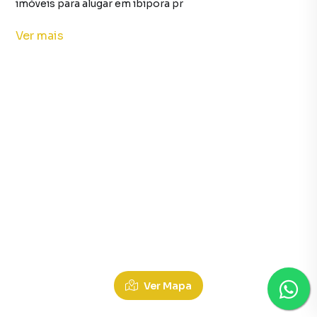
imóveis para alugar em ibipora pr
Loja em ibipora pr
Ver
mais
Imóveis para alugar no bairro terra-bonita em ibipora pr
Loja no bairro terra-bonita em ibipora pr
Chácaras para Alugar em Setor 4, Ibipora PR
Ver Mapa