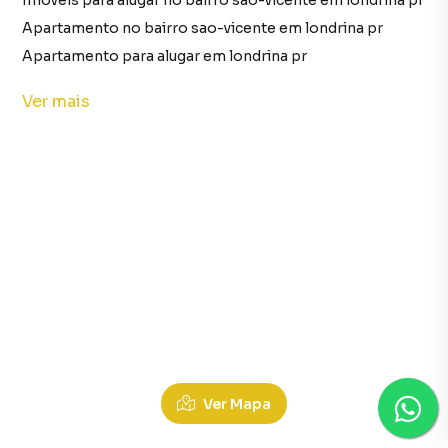
Imóveis para alugar no bairro sao-vicente em londrina pr
Apartamento no bairro sao-vicente em londrina pr
Apartamento para alugar em londrina pr
imóveis para alugar em londrina pr
Ver
mais
Apartamento em londrina pr
Casa para alugar no bairro jardim-sao-jorge em londrina pr com 4 dormitórios
Imóveis para alugar no bairro jardim-sao-jorge em londrina pr
Casa no bairro jardim-sao-jorge em londrina pr
Terrenos para Alugar em Jardim Adriana Ii, Londrina PR
Casa para alugar em londrina pr
Casa em londrina pr
Ver Mapa