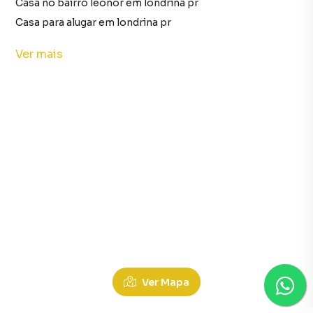
Casa no bairro leonor em londrina pr
Casa para alugar em londrina pr
imóveis para alugar em londrina pr
Ver
mais
Casa em londrina pr
Galpão / Barracão para alugar no bairro messianico em londrina pr com 8 vagas
Imóveis para alugar no bairro messianico em londrina pr
Galpão / Barracão no bairro messianico em londrina pr
Terrenos para Alugar em Marumbi, Marumbi Londrina PR
Galpão / Barracão para alugar em londrina pr
Galpão / Barracão em londrina pr
Ver Mapa