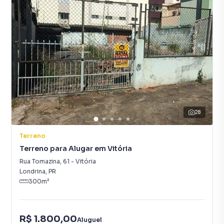
28
Terreno
Terreno para Alugar em Vitória
Rua Tomazina
,
61
-
Vitória
Londrina
,
PR
300
m²
R$ 1.800,00
Aluguel