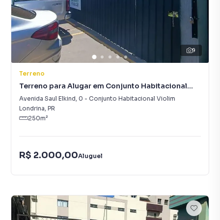
9
Terreno
Terreno para Alugar em Conjunto Habitacional
Violim
Avenida Saul Elkind
,
0
-
Conjunto Habitacional Violim
Londrina
,
PR
250
m²
R$ 2.000,00
Aluguel