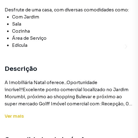
Desfrute de
uma casa
, com diversas comodidades como:
Com Jardim
Sala
Cozinha
Área de Serviço
Edícula
Descrição
A Imobiliária Natal oferece...Oportunidade
incrível!!Excelente ponto comercial localizado no Jardim
Morumbi, próximo ao shopping Bulevar e próximo ao
super mercado Golff Imóvel comercial com :Recepção, 04
salas, cozinha, 01 wc social e 04 vagas de garagem.
Ver
mais