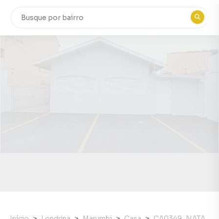
Início
Londrina
Marumbi
Casa
CA0349_NATA