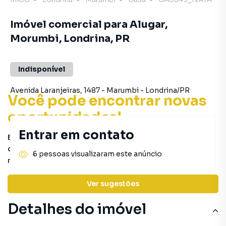
Imóvel comercial para Alugar,
Morumbi, Londrina, PR
Indisponível
Avenida Laranjeiras
,
1487
-
Marumbi
-
Londrina
/
PR
Você pode encontrar novas
oportunidades!
Entrar em contato
Este imóvel não está mais disponível, mas você pode
conferir outros em nosso site ou deixar seu contato para
6 pessoas visualizaram este anúncio
receber mais informações.
Ver sugestões
Detalhes do imóvel