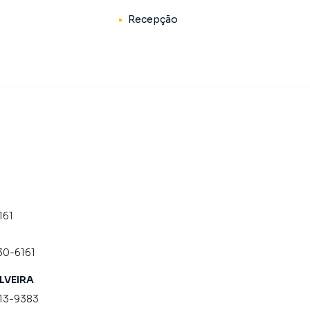
Recepção
161
30-6161
ILVEIRA
813-9383