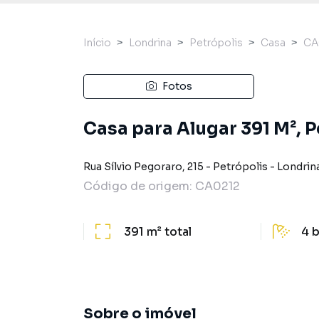
Início
Londrina
Petrópolis
Casa
CA
Fotos
Casa para Alugar 391 M², P
Rua Sílvio Pegoraro
,
215
-
Petrópolis
-
Londrin
Código de origem:
CA0212
391 m²
total
4
b
Sobre o imóvel