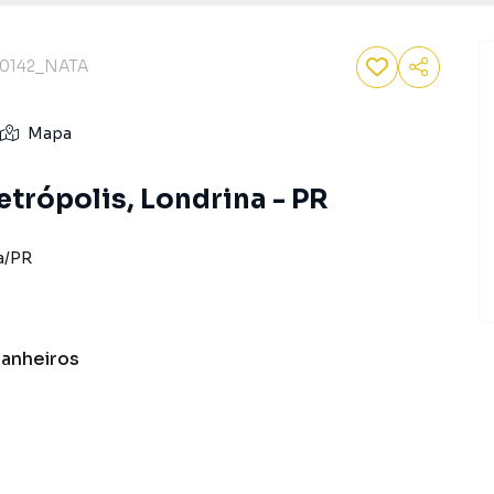
0142_NATA
Mapa
etrópolis, Londrina - PR
a
/
PR
anheiros