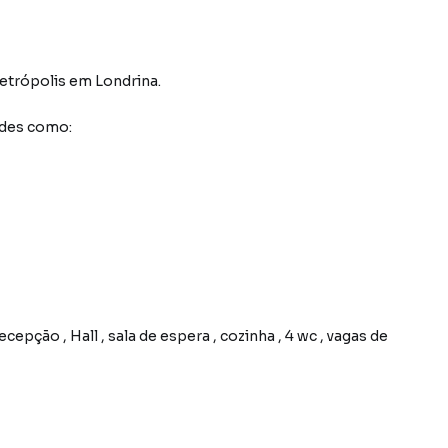
Petrópolis
em Londrina
.
ades como:
cepção , Hall , sala de espera , cozinha , 4 wc , vagas de