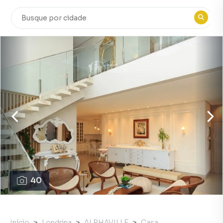
40
Início
Londrina
ALPHAVILLE
Casa