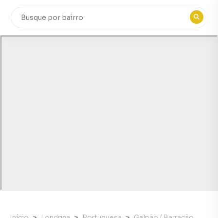
Início
Londrina
Portuguesa
Galpão / Barracão