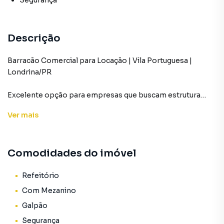
Segurança
Descrição
Barracão Comercial para Locação | Vila Portuguesa |
Londrina/PR
Excelente opção para empresas que buscam estrutura
funcional, fácil acesso e ótima logística.
Ver
mais
✅ Barracão de esquina
✅ Duas entradas independentes
Comodidades do imóvel
✅ Acesso amplo para caminhões
✅ Pé-direito alto
✅ Excelente ventilação
Refeitório
✅ Layout versátil para diferentes operações
Com Mezanino
Galpão
Distribuição do imóvel:
Segurança