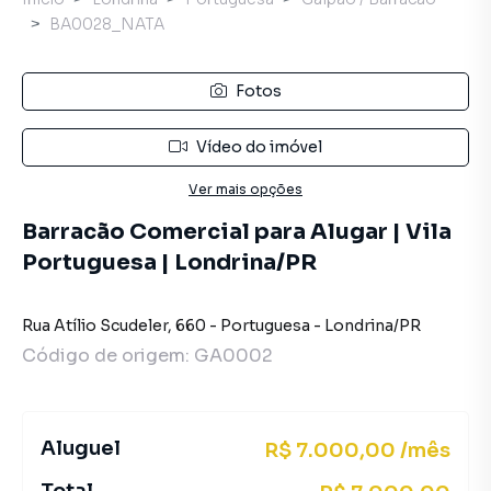
BA0028_NATA
Fotos
Vídeo do imóvel
Ver mais opções
Barracão Comercial para Alugar | Vila
Portuguesa | Londrina/PR
Rua Atílio Scudeler
,
660
-
Portuguesa
-
Londrina
/
PR
Código de origem:
GA0002
Aluguel
R$ 7.000,00 /mês