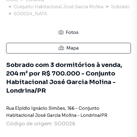
Conjunto Habitacional José Garcia Molina
Sobrado
SO0004_NATA
Fotos
Mapa
Sobrado com 3 dormitórios à venda,
204 m² por R$ 700.000 - Conjunto
Habitacional José Garcia Molina -
Londrina/PR
Rua Elpídio Ignácio Simões
,
166
-
Conjunto
Habitacional José Garcia Molina
-
Londrina
/
PR
Código de origem:
SO0026