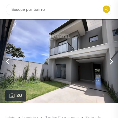
20
Início
Londrina
Jardim Guararapes
Sobrado