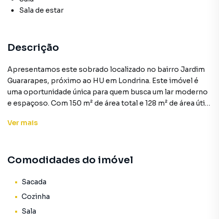
Sala de estar
Descrição
Apresentamos este sobrado localizado no bairro Jardim
Guararapes, próximo ao HU em Londrina. Este imóvel é
uma oportunidade única para quem busca um lar moderno
e espaçoso. Com 150 m² de área total e 128 m² de área útil,
este sobrado possui 2quartos, sendo 1 suíte, 1 sala,
Ver
mais
cozinha, 2 banheiros, sacada e garagem, proporcionando
amplo espaço para a sua família. O imóvel está
desocupado e não é mobiliado, permitindo que você
Comodidades do imóvel
personalize o seu novo lar da maneira que desejar. Com um
valor de venda de R$ 698.000, este sobrado é o
investimento perfeito para quem procura uma
Sacada
propriedade de alto padrão em uma das melhores regiões
Cozinha
da cidade.
Sala