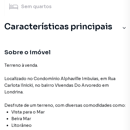
Sem
quartos
Características principais
Sobre o imóvel
Terreno à venda.
Localizado
no Condomínio
Alphaville Imbuias
,
em
Rua
Carlota Ilnicki
,
no bairro Vivendas Do Arvoredo
em
Londrina
.
Desfrute de
um terreno
, com diversas comodidades como:
Vista para o Mar
Beira Mar
Litorâneo