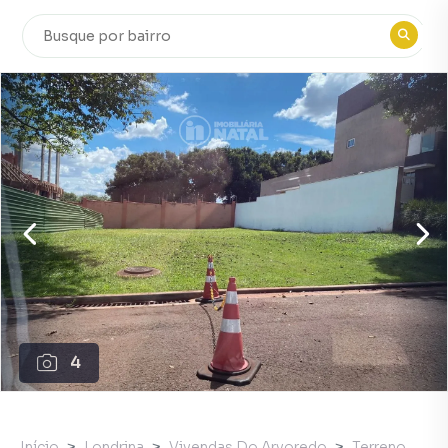
4
Início
Londrina
Vivendas Do Arvoredo
Terreno