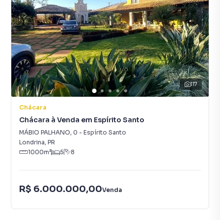
117
Chácara
Chácara à Venda em Espírito Santo
MÁBIO PALHANO
,
0
-
Espírito Santo
Londrina
,
PR
1000
m²
5
8
R$ 6.000.000,00
Venda