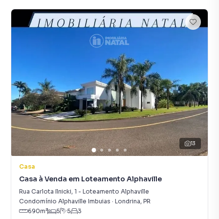
13
Casa
Casa à Venda em Loteamento Alphaville
Rua Carlota Ilnicki
,
1
-
Loteamento Alphaville
Condomínio Alphaville Imbuias
·
Londrina
,
PR
690
m²
5
5
3