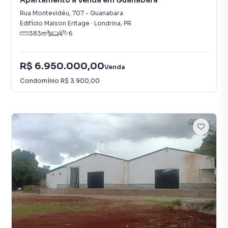
Apartamento à Venda em Guanabara
Rua Montevidéu
,
707
-
Guanabara
Edifício Maison Eritage
·
Londrina
,
PR
383
m²
4
6
R$ 6.950.000,00
Venda
Condomínio
R$ 3.900,00