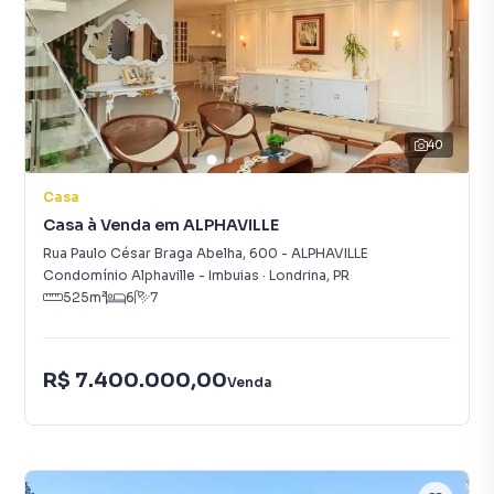
40
Casa
Casa à Venda em ALPHAVILLE
Rua Paulo César Braga Abelha
,
600
-
ALPHAVILLE
Condomínio Alphaville - Imbuias
·
Londrina
,
PR
525
m²
6
7
R$ 7.400.000,00
Venda