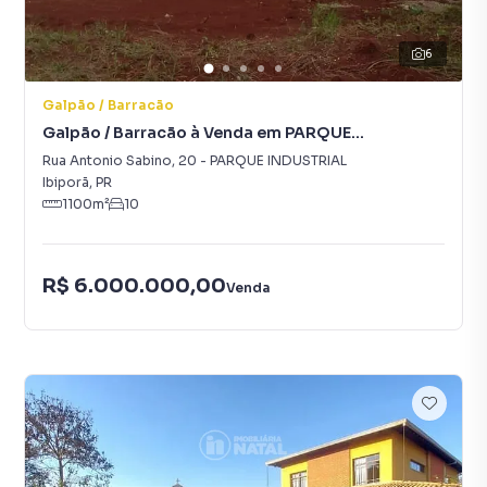
6
Galpão / Barracão
Galpão / Barracão à Venda em PARQUE
INDUSTRIAL
Rua Antonio Sabino
,
20
-
PARQUE INDUSTRIAL
Ibiporã
,
PR
1100
m²
10
R$ 6.000.000,00
Venda