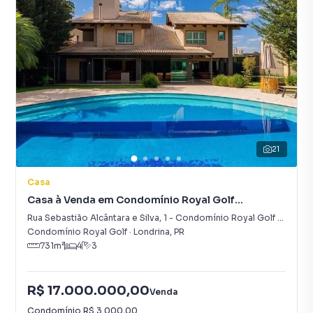
21
Casa
Casa à Venda em Condomínio Royal Golf
Residence
Rua Sebastião Alcântara e Silva
,
1
-
Condomínio Royal Golf Residence
Condomínio Royal Golf
·
Londrina
,
PR
731
m²
4
3
R$ 17.000.000,00
Venda
Condomínio
R$ 3.000,00