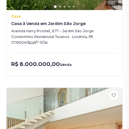
63
Casa
Casa à Venda em Jardim São Jorge
Avenida Harry Prochet
,
677
-
Jardim São Jorge
Condomínio Residencial Tucanos
·
Londrina
,
PR
900
m²
4
7
4
R$ 8.000.000,00
Venda