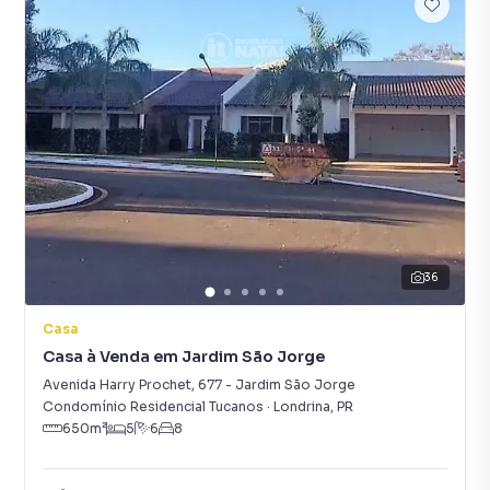
36
Casa
Casa à Venda em Jardim São Jorge
Avenida Harry Prochet
,
677
-
Jardim São Jorge
Condomínio Residencial Tucanos
·
Londrina
,
PR
650
m²
5
6
8