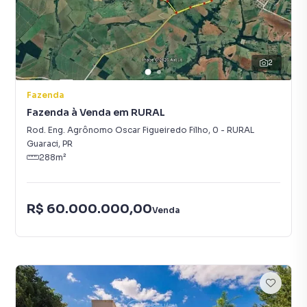
2
Fazenda
Fazenda à Venda em RURAL
Rod. Eng. Agrônomo Oscar Figueiredo Filho
,
0
-
RURAL
Guaraci
,
PR
288
m²
R$ 60.000.000,00
Venda