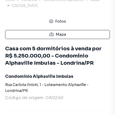
CA0128_NATA
Fotos
Mapa
Casa com 5 dormitórios à venda por
R$ 5.250.000,00 - Condomínio
Alphaville Imbuias - Londrina/PR
Condomínio Alphaville Imbuias
Rua Carlota Ilnicki
,
1
-
Loteamento Alphaville
-
Londrina
/
PR
Código de origem:
CA0240