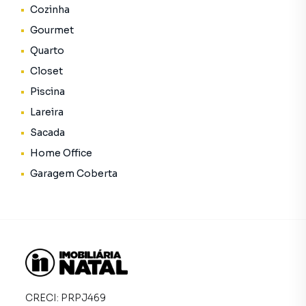
5.250.000O seu novo imóvel é um símbolo de sucesso!!!
Cozinha
Gourmet
Quarto
Closet
Piscina
Lareira
Sacada
Home Office
Garagem Coberta
CRECI:
PRPJ469