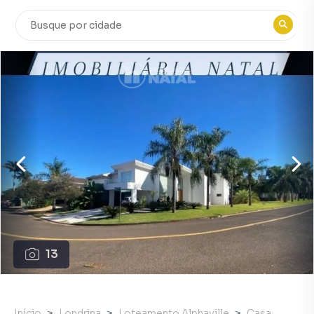
13
Início
Londrina
Loteamento Alphaville
Casa