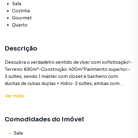
Sala
Cozinha
Gourmet
Quarto
Descrição
Descubra o verdadeiro sentido de viver com sofisticação!-
Terreno: 690m²-Construção: 400m²Pavimento superior:-
3 suítes, sendo 1 máster com closet e banheiro com
duchas de cubas duplas + hidro- 2 suítes, ambas com
armários planejados- 1 quarto com sacada (pode ser
Ver
mais
modificado para suíte)Pavimento térreo- Sala com 2
ambientes, integradas, com painel em travertino e lareira
elétrica- Lavabo- 1 quarto com banheiro (pode ser home
Comodidades do imóvel
office ou brinquedoteca) com acesso à piscina- Cozinha
com área gourmet integrada e acesso para a piscina-
Lavanderia- Piscina de 38m²- Paisagismo-Valor: R$
Sala