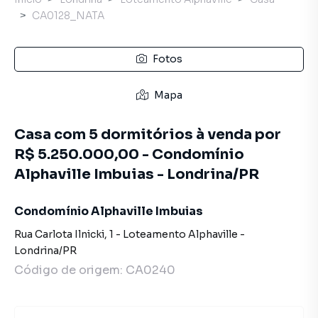
CA0128_NATA
Fotos
Mapa
Casa com 5 dormitórios à venda por
R$ 5.250.000,00 - Condomínio
Alphaville Imbuias - Londrina/PR
Condomínio Alphaville Imbuias
Rua Carlota Ilnicki
,
1
-
Loteamento Alphaville
-
Londrina
/
PR
Código de origem:
CA0240