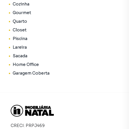
5.250.000O seu novo imóvel é um símbolo de sucesso!!!
Cozinha
Gourmet
Quarto
Closet
Piscina
Lareira
Sacada
Home Office
Garagem Coberta
CRECI:
PRPJ469