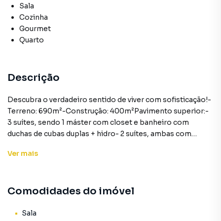
Sala
Cozinha
Gourmet
Quarto
Descrição
Descubra o verdadeiro sentido de viver com sofisticação!-
Terreno: 690m²-Construção: 400m²Pavimento superior:-
3 suítes, sendo 1 máster com closet e banheiro com
duchas de cubas duplas + hidro- 2 suítes, ambas com
armários planejados- 1 quarto com sacada (pode ser
Ver
mais
modificado para suíte)Pavimento térreo- Sala com 2
ambientes, integradas, com painel em travertino e lareira
elétrica- Lavabo- 1 quarto com banheiro (pode ser home
Comodidades do imóvel
office ou brinquedoteca) com acesso à piscina- Cozinha
com área gourmet integrada e acesso para a piscina-
Lavanderia- Piscina de 38m²- Paisagismo-Valor: R$
Sala