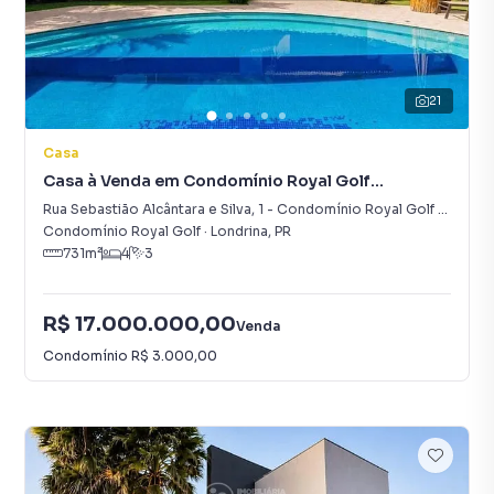
21
Casa
Casa à Venda em Condomínio Royal Golf
Residence
Rua Sebastião Alcântara e Silva
,
1
-
Condomínio Royal Golf Residence
Condomínio Royal Golf
·
Londrina
,
PR
731
m²
4
3
R$ 17.000.000,00
Venda
Condomínio
R$ 3.000,00