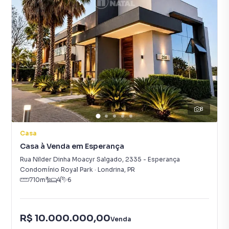
8
Casa
Casa à Venda em Esperança
Rua Nilder Dinha Moacyr Salgado
,
2335
-
Esperança
Condomínio Royal Park
·
Londrina
,
PR
710
m²
4
6
R$ 10.000.000,00
Venda