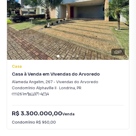
37
Casa
Casa à Venda em Vivendas do Arvoredo
Alameda Angelim
,
267
-
Vivendas do Arvoredo
Condomínio Alphaville II
·
Londrina
,
PR
261
m²
3
4
4
R$ 3.300.000,00
Venda
Condomínio
R$ 950,00