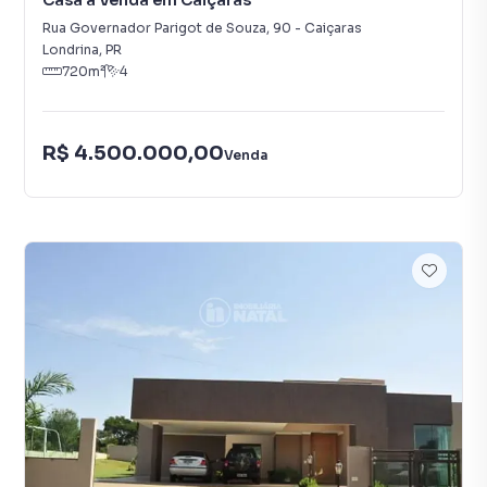
Casa à Venda em Caiçaras
Rua Governador Parigot de Souza
,
90
-
Caiçaras
Londrina
,
PR
720
m²
4
R$ 4.500.000,00
Venda