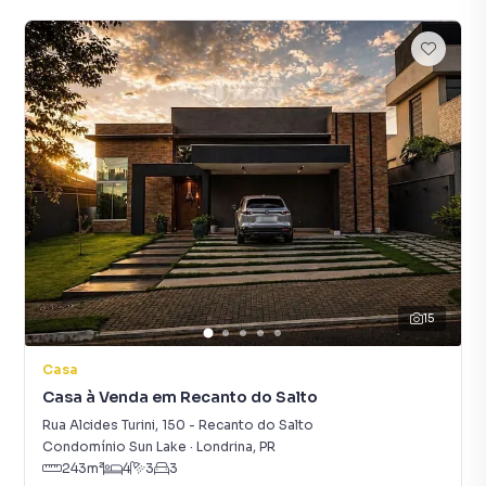
15
Casa
Casa à Venda em Recanto do Salto
Rua Alcides Turini
,
150
-
Recanto do Salto
Condomínio Sun Lake
·
Londrina
,
PR
243
m²
4
3
3