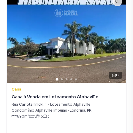
13
Casa
Casa à Venda em Loteamento Alphaville
Rua Carlota Ilnicki
,
1
-
Loteamento Alphaville
Condomínio Alphaville Imbuias
·
Londrina
,
PR
690
m²
5
5
3