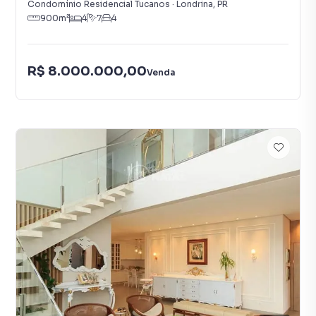
Condomínio Residencial Tucanos
·
Londrina
,
PR
900
m²
4
7
4
R$ 8.000.000,00
Venda