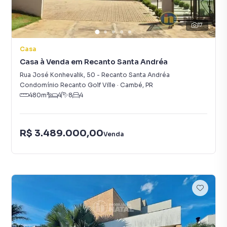
17
Casa
Casa à Venda em Recanto Santa Andréa
Rua José Konhevalik
,
50
-
Recanto Santa Andréa
Condomínio Recanto Golf Ville
·
Cambé
,
PR
480
m²
4
8
4
R$ 3.489.000,00
Venda