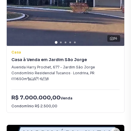
36
Casa
Casa à Venda em Jardim São Jorge
Avenida Harry Prochet
,
677
-
Jardim São Jorge
Condomínio Residencial Tucanos
·
Londrina
,
PR
650
m²
5
6
8
R$ 7.000.000,00
Venda
Condomínio
R$ 2.500,00