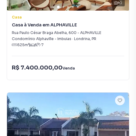
40
Casa
Casa à Venda em ALPHAVILLE
Rua Paulo César Braga Abelha
,
600
-
ALPHAVILLE
Condomínio Alphaville - Imbuias
·
Londrina
,
PR
525
m²
6
7
R$ 7.400.000,00
Venda