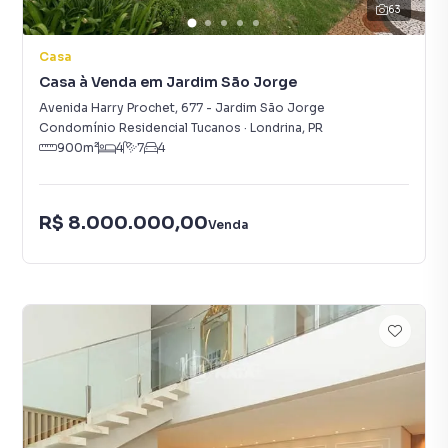
63
Casa
Casa à Venda em Jardim São Jorge
Avenida Harry Prochet
,
677
-
Jardim São Jorge
Condomínio Residencial Tucanos
·
Londrina
,
PR
900
m²
4
7
4
R$ 8.000.000,00
Venda