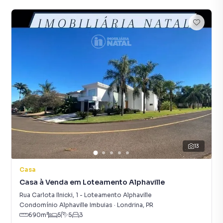
13
Casa
Casa à Venda em Loteamento Alphaville
Rua Carlota Ilnicki
,
1
-
Loteamento Alphaville
Condomínio Alphaville Imbuias
·
Londrina
,
PR
690
m²
5
5
3