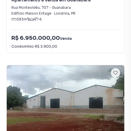
Apartamento à Venda em Guanabara
Rua Montevidéu
,
707
-
Guanabara
Edifício Maison Eritage
·
Londrina
,
PR
383
m²
4
6
R$ 6.950.000,00
Venda
Condomínio
R$ 3.900,00