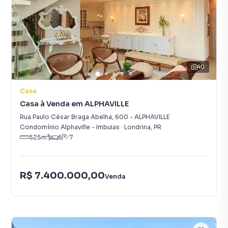
40
Casa
Casa à Venda em ALPHAVILLE
Rua Paulo César Braga Abelha
,
600
-
ALPHAVILLE
Condomínio Alphaville - Imbuias
·
Londrina
,
PR
525
m²
6
7
R$ 7.400.000,00
Venda