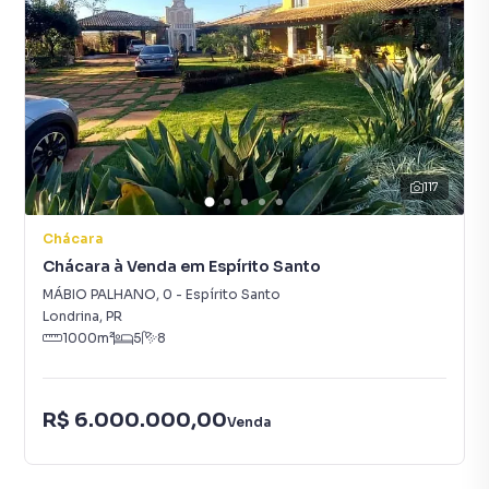
117
Chácara
Chácara à Venda em Espírito Santo
MÁBIO PALHANO
,
0
-
Espírito Santo
Londrina
,
PR
1000
m²
5
8
R$ 6.000.000,00
Venda