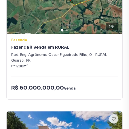
2
Fazenda
Fazenda à Venda em RURAL
Rod. Eng. Agrônomo Oscar Figueiredo Filho
,
0
-
RURAL
Guaraci
,
PR
288
m²
R$ 60.000.000,00
Venda