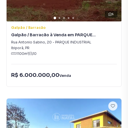
6
Galpão / Barracão
Galpão / Barracão à Venda em PARQUE
INDUSTRIAL
Rua Antonio Sabino
,
20
-
PARQUE INDUSTRIAL
Ibiporã
,
PR
1100
m²
10
R$ 6.000.000,00
Venda