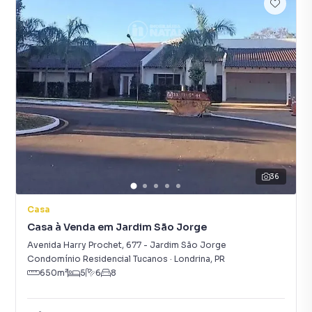
36
Casa
Casa à Venda em Jardim São Jorge
Avenida Harry Prochet
,
677
-
Jardim São Jorge
Condomínio Residencial Tucanos
·
Londrina
,
PR
650
m²
5
6
8