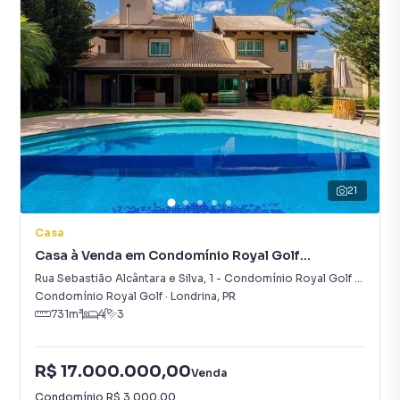
21
Casa
Casa à Venda em Condomínio Royal Golf
Residence
Rua Sebastião Alcântara e Silva
,
1
-
Condomínio Royal Golf Residence
Condomínio Royal Golf
·
Londrina
,
PR
731
m²
4
3
R$ 17.000.000,00
Venda
Condomínio
R$ 3.000,00