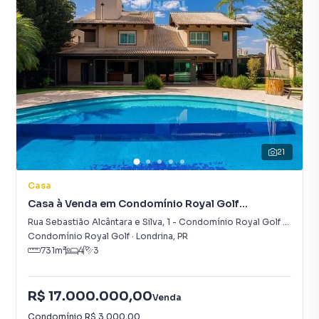
21
Casa
Casa à Venda em Condomínio Royal Golf
Residence
Rua Sebastião Alcântara e Silva
,
1
-
Condomínio Royal Golf Residence
Condomínio Royal Golf
·
Londrina
,
PR
731
m²
4
3
R$ 17.000.000,00
Venda
Condomínio
R$ 3.000,00