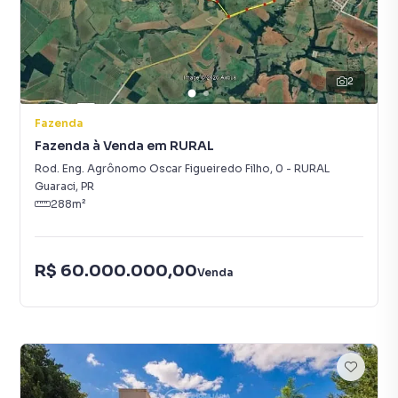
2
Fazenda
Fazenda à Venda em RURAL
Rod. Eng. Agrônomo Oscar Figueiredo Filho
,
0
-
RURAL
Guaraci
,
PR
288
m²
R$ 60.000.000,00
Venda