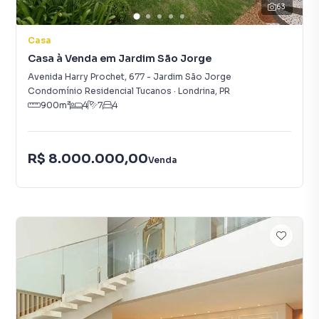
63
Casa
Casa à Venda em Jardim São Jorge
Avenida Harry Prochet
,
677
-
Jardim São Jorge
Condomínio Residencial Tucanos
·
Londrina
,
PR
900
m²
4
7
4
R$ 8.000.000,00
Venda