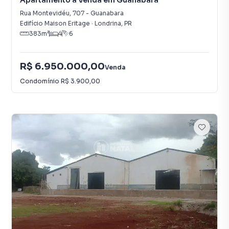
Apartamento à Venda em Guanabara
Rua Montevidéu
,
707
-
Guanabara
Edifício Maison Eritage
·
Londrina
,
PR
383
m²
4
6
R$ 6.950.000,00
Venda
Condomínio
R$ 3.900,00