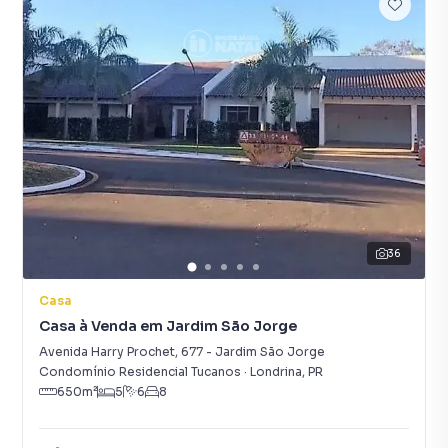
36
Casa
Casa à Venda em Jardim São Jorge
Avenida Harry Prochet
,
677
-
Jardim São Jorge
Condomínio Residencial Tucanos
·
Londrina
,
PR
650
m²
5
6
8