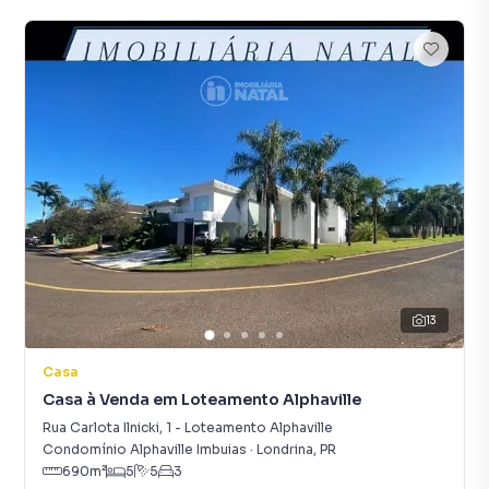
13
Casa
Casa à Venda em Loteamento Alphaville
Rua Carlota Ilnicki
,
1
-
Loteamento Alphaville
Condomínio Alphaville Imbuias
·
Londrina
,
PR
690
m²
5
5
3