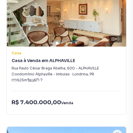
40
Casa
Casa à Venda em ALPHAVILLE
Rua Paulo César Braga Abelha
,
600
-
ALPHAVILLE
Condomínio Alphaville - Imbuias
·
Londrina
,
PR
525
m²
6
7
R$ 7.400.000,00
Venda