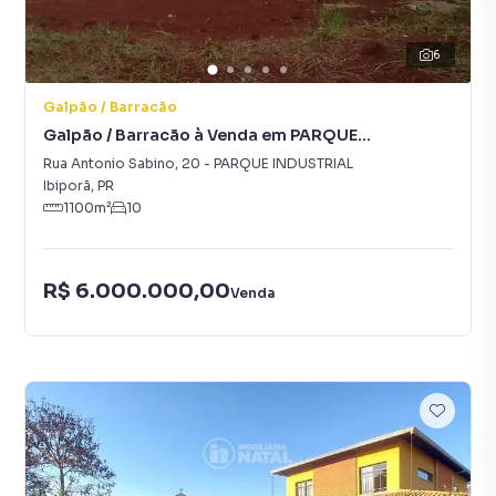
6
Galpão / Barracão
Galpão / Barracão à Venda em PARQUE
INDUSTRIAL
Rua Antonio Sabino
,
20
-
PARQUE INDUSTRIAL
Ibiporã
,
PR
1100
m²
10
R$ 6.000.000,00
Venda