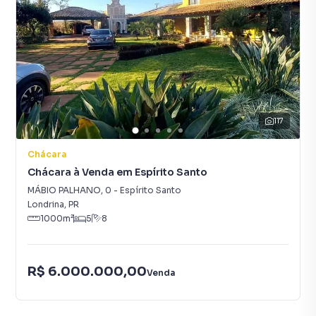
117
Chácara
Chácara à Venda em Espírito Santo
MÁBIO PALHANO
,
0
-
Espírito Santo
Londrina
,
PR
1000
m²
5
8
R$ 6.000.000,00
Venda