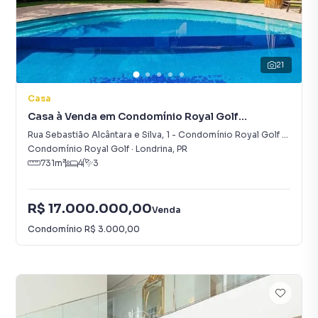
21
Casa
Casa à Venda em Condomínio Royal Golf
Residence
Rua Sebastião Alcântara e Silva
,
1
-
Condomínio Royal Golf Residence
Condomínio Royal Golf
·
Londrina
,
PR
731
m²
4
3
R$ 17.000.000,00
Venda
Condomínio
R$ 3.000,00