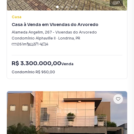
37
Casa
Casa à Venda em Vivendas do Arvoredo
Alameda Angelim
,
267
-
Vivendas do Arvoredo
Condomínio Alphaville II
·
Londrina
,
PR
261
m²
3
4
4
R$ 3.300.000,00
Venda
Condomínio
R$ 950,00