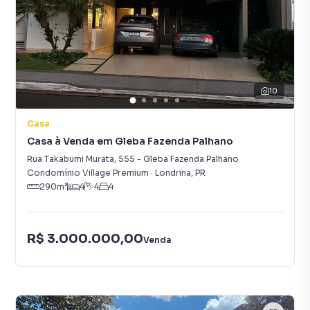
10
Casa
Casa à Venda em Gleba Fazenda Palhano
Rua Takabumi Murata
,
555
-
Gleba Fazenda Palhano
Condomínio Village Premium
·
Londrina
,
PR
290
m²
4
4
4
R$ 3.000.000,00
Venda