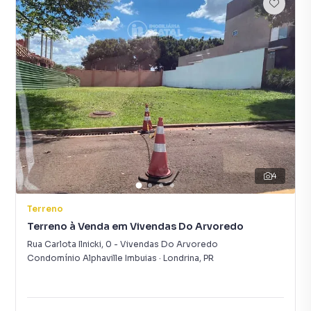
4
Terreno
Terreno à Venda em Vivendas Do Arvoredo
Rua Carlota Ilnicki
,
0
-
Vivendas Do Arvoredo
Condomínio Alphaville Imbuias
·
Londrina
,
PR