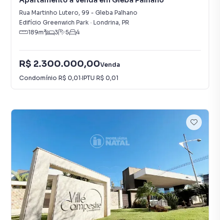
Apartamento à Venda em Gleba Palhano
Rua Martinho Lutero
,
99
-
Gleba Palhano
Edifício Greenwich Park
·
Londrina
,
PR
189
m²
3
5
4
R$ 2.300.000,00
Venda
Condomínio
R$ 0,01
·
IPTU
R$ 0,01