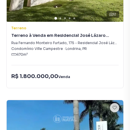
12
Terreno
Terreno à Venda em Residencial José Lázaro
Gouvea
Rua Fernando Monteiro Furtado
,
175
-
Residencial José Lázaro Gouvea
Condomínio Ville Campestre
·
Londrina
,
PR
470
m²
R$ 1.800.000,00
Venda