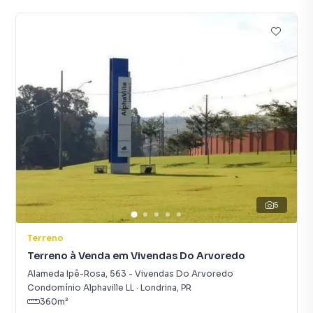
5
Terreno
Terreno à Venda em Vivendas Do Arvoredo
Alameda Ipê-Rosa
,
563
-
Vivendas Do Arvoredo
Condomínio Alphaville LL
·
Londrina
,
PR
360
m²