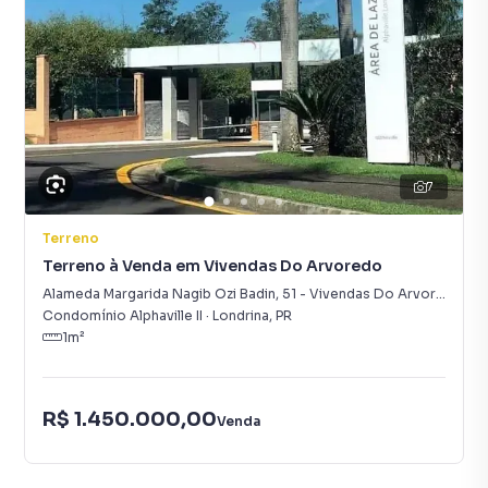
7
Terreno
Terreno à Venda em Vivendas Do Arvoredo
Alameda Margarida Nagib Ozi Badin
,
51
-
Vivendas Do Arvoredo
Condomínio Alphaville II
·
Londrina
,
PR
1
m²
R$ 1.450.000,00
Venda