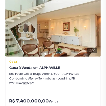
40
Casa
Casa à Venda em ALPHAVILLE
Rua Paulo César Braga Abelha
,
600
-
ALPHAVILLE
Condomínio Alphaville - Imbuias
·
Londrina
,
PR
525
m²
6
7
R$ 7.400.000,00
Venda