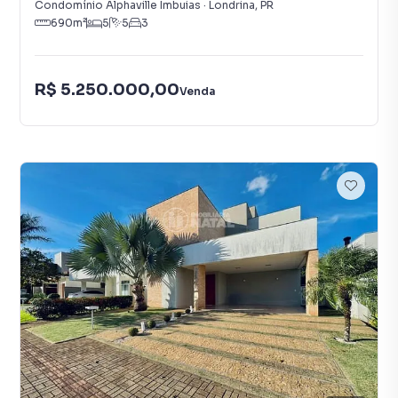
Condomínio Alphaville Imbuias
·
Londrina
,
PR
690
m²
5
5
3
R$ 5.250.000,00
Venda