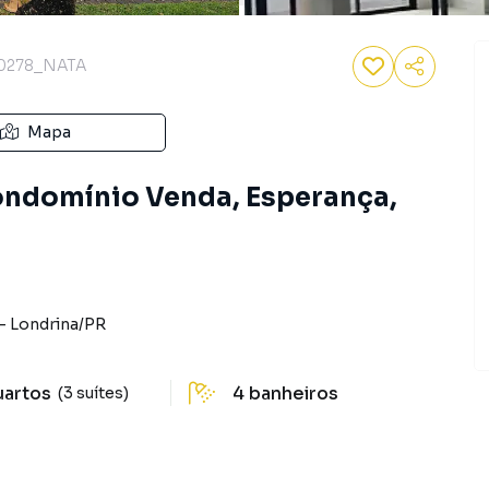
0278_NATA
Mapa
ondomínio Venda, Esperança,
-
Londrina
/
PR
uartos
4
banheiros
(3 suítes)