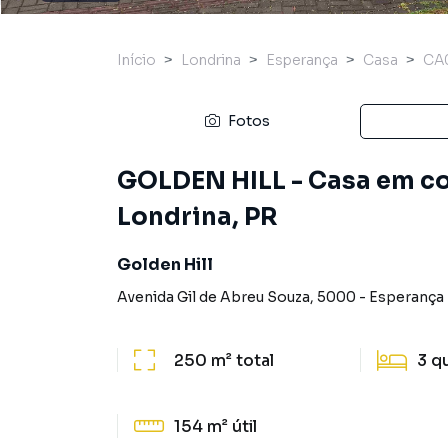
Início
Londrina
Esperança
Casa
CA
Fotos
GOLDEN HILL - Casa em c
Londrina, PR
Golden Hill
Avenida Gil de Abreu Souza
,
5000
-
Esperança
250 m²
total
3
q
154 m²
útil