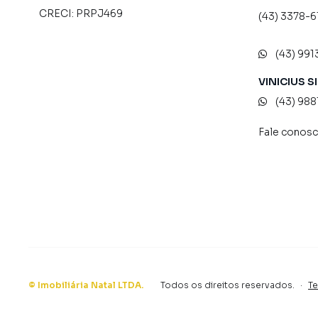
CRECI:
PRPJ469
(43) 3378-6
(43) 991
VINICIUS S
(43) 98
Fale conos
©
Imobiliária Natal LTDA
.
Todos os direitos reservados.
·
T