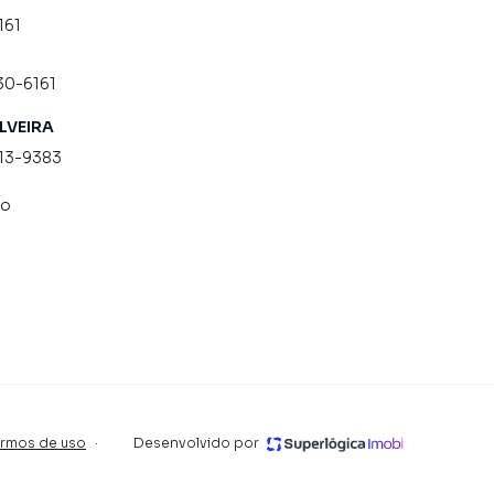
161
30-6161
ILVEIRA
813-9383
co
ermos de uso
·
Desenvolvido por