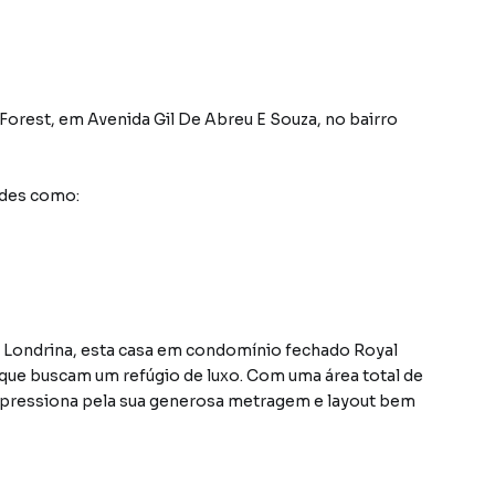
Forest
,
em
Avenida Gil De Abreu E Souza
,
no bairro
ades como:
e Londrina, esta casa em condomínio fechado Royal
 que buscam um refúgio de luxo. Com uma área total de
impressiona pela sua generosa metragem e layout bem
ço ideal para receber amigos e familiares com