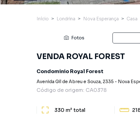
Início
Londrina
Nova Esperança
Casa
Fotos
VENDA ROYAL FOREST
Condominio Royal Forest
Avenida Gil de Abreu e Souza
,
2335
-
Nova Esp
Código de origem:
CA0378
330 m²
total
21