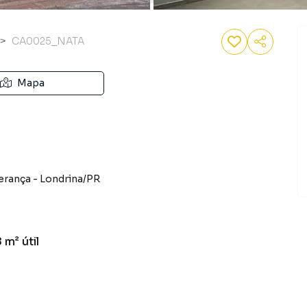
CA0025_NATA
Mapa
erança
-
Londrina
/
PR
8 m²
útil