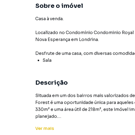
Sobre o imóvel
Casa à venda.
Localizado
no Condomínio
Condominio Royal 
Nova Esperança
em Londrina
.
Desfrute de
uma casa
, com diversas comodid
Sala
Descrição
Situada em um dos bairros mais valorizados d
Forest é uma oportunidade única para aqueles
330m² e uma área útil de 218m², este imóvel 
planejado.
Ver
mais
A propriedade conta com uma ampla sala, espa