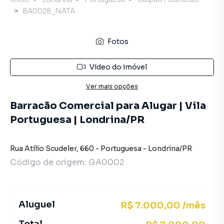
BA0028_NATA
Fotos
Vídeo do imóvel
Ver mais opções
Barracão Comercial para Alugar | Vila
Portuguesa | Londrina/PR
Rua Atílio Scudeler
,
660
-
Portuguesa
-
Londrina
/
PR
Código de origem:
GA0002
Aluguel
R$ 7.000,00 /mês