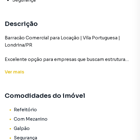
Segurança
Descrição
Barracão Comercial para Locação | Vila Portuguesa |
Londrina/PR
Excelente opção para empresas que buscam estrutura
funcional, fácil acesso e ótima logística.
Ver
mais
✅ Barracão de esquina
✅ Duas entradas independentes
Comodidades do imóvel
✅ Acesso amplo para caminhões
✅ Pé-direito alto
✅ Excelente ventilação
Refeitório
✅ Layout versátil para diferentes operações
Com Mezanino
Galpão
Distribuição do imóvel:
Segurança