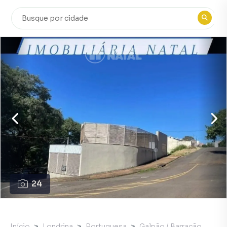
24
Início
Londrina
Portuguesa
Galpão / Barracão