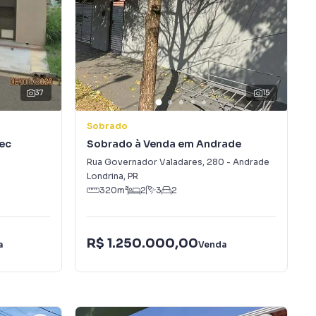
37
15
Sobrado
ec
Sobrado à Venda em Andrade
Rua Governador Valadares
,
280
-
Andrade
Londrina
,
PR
320
m²
2
3
2
R$ 1.250.000,00
a
Venda