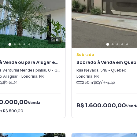
58
Sobrado
à Venda ou para Alugar em
Sobrado à Venda em Queb
mon Frazer
a Venturini Mendes pinhal
,
0
-
Gleba Simon Frazer
Rua Nevada
,
546
-
Quebec
 Araguari
·
Londrina
,
PR
Londrina
,
PR
3
5
4
250
m²
4
4
3
00.000,00
Venda
R$ 1.600.000,00
Vend
io
R$ 500,00