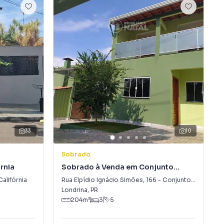
33
10
Sobrado
rnia
Sobrado à Venda em Conjunto
Habitacional José Garcia Molina
Califórnia
Rua Elpídio Ignácio Simões
,
166
-
Conjunto Habitacional José Garcia Molina
Londrina
,
PR
204
m²
3
5