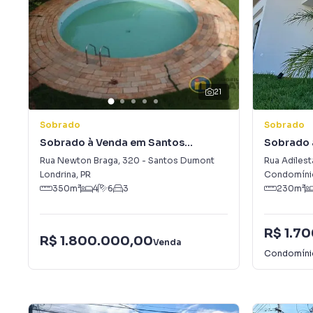
21
Sobrado
Sobrado
Sobrado à Venda em Santos
Sobrado 
Dumont
Gleba Si
Rua Newton Braga
,
320
-
Santos Dumont
Rua Adilest
Londrina
,
PR
Condomínio
350
m²
4
6
3
230
m²
R$ 1.7
R$ 1.800.000,00
Venda
Condomín