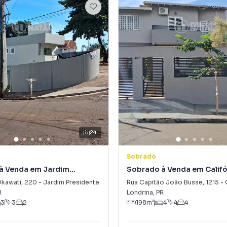
24
Sobrado
à Venda em Jardim
Sobrado à Venda em Califó
te
Okawati
,
220
-
Jardim Presidente
Rua Capitão João Busse
,
1215
-
R
Londrina
,
PR
3
3
2
198
m²
4
4
4