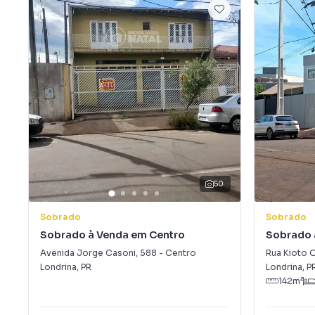
50
Sobrado
Sobrado
Sobrado à Venda em Centro
Sobrado 
Presiden
Avenida Jorge Casoni
,
588
-
Centro
Rua Kioto 
Londrina
,
PR
Londrina
,
P
142
m²